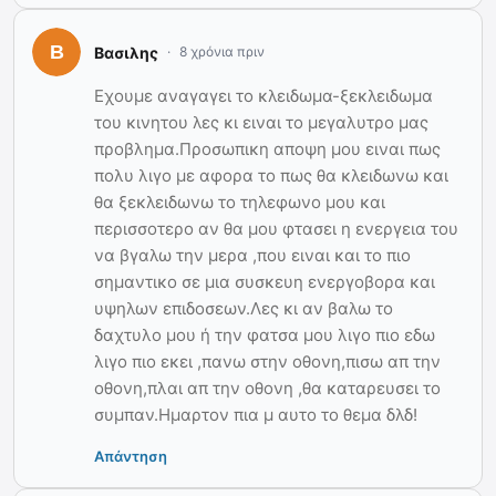
Βασιλης
8 χρόνια πριν
Εχουμε αναγαγει το κλειδωμα-ξεκλειδωμα
του κινητου λες κι ειναι το μεγαλυτρο μας
προβλημα.Προσωπικη αποψη μου ειναι πως
πολυ λιγο με αφορα το πως θα κλειδωνω και
θα ξεκλειδωνω το τηλεφωνο μου και
περισσοτερο αν θα μου φτασει η ενεργεια του
να βγαλω την μερα ,που ειναι και το πιο
σημαντικο σε μια συσκευη ενεργοβορα και
υψηλων επιδοσεων.Λες κι αν βαλω το
δαχτυλο μου ή την φατσα μου λιγο πιο εδω
λιγο πιο εκει ,πανω στην οθονη,πισω απ την
οθονη,πλαι απ την οθονη ,θα καταρευσει το
συμπαν.Ημαρτον πια μ αυτο το θεμα δλδ!
Απάντηση