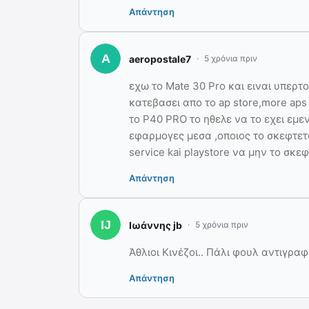
Απάντηση
aeropostale7
5 χρόνια πριν
εχω το
Mate 30 Pro και ειναι υπερτ
κατεβασει απο το ap store,more aps
το P40 PRO το ηθελε να το εχει εμε
εφαρμογες μεσα ,οποιος το σκεφτετ
service kai playstore να μην το σκεφτ
Απάντηση
Ιωάννης jb
5 χρόνια πριν
Άθλιοι Κινέζοι.. Πάλι φουλ αντιγρα
Απάντηση