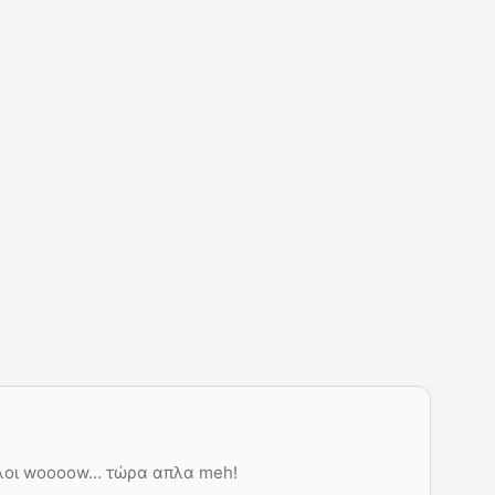
 ολοι woooow… τώρα απλα meh!