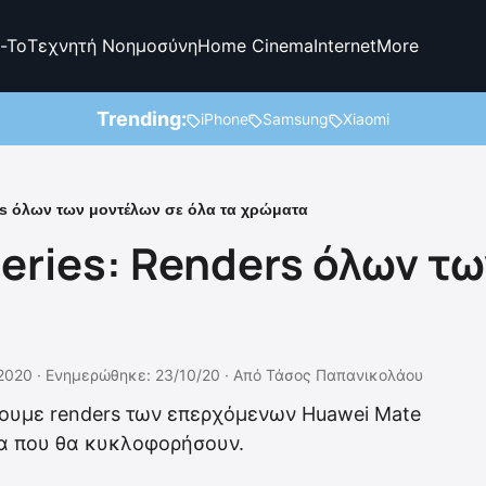
-To
Τεχνητή Νοημοσύνη
Home Cinema
Internet
More
Trending:
iPhone
Samsung
Xiaomi
rs όλων των μοντέλων σε όλα τα χρώματα
eries: Renders όλων τ
2020 ·
Ενημερώθηκε: 23/10/20
·
Από
Τάσος Παπανικολάου
χουμε renders των επερχόμενων Huawei Mate
ατα που θα κυκλοφορήσουν.