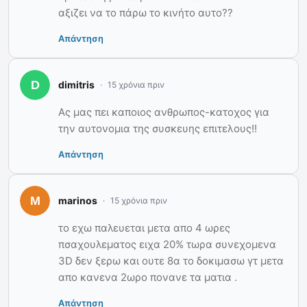
αξιζει να το πάρω το κινήτο αυτο??
Απάντηση
dimitris
15 χρόνια πριν
Ας μας πει καποιος ανθρωπος-κατοχος για
την αυτονομια της συσκευης επιτελους!!
Απάντηση
marinos
15 χρόνια πριν
το εχω παλευεται μετα απο 4 ωρες
πσαχουλεματος ειχα 20% τωρα συνεχομενα
3D δεν ξερω και ουτε 8α το δοκιμασω γτ μετα
απο κανενα 2ωρο πονανε τα ματια .
Απάντηση