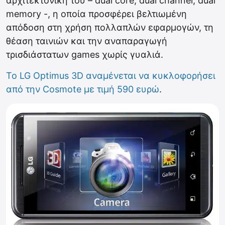
αρχιτεκτονική του – dual core, dual channel, dual
memory -, η οποία προσφέρει βελτιωμένη
απόδοση στη χρήση πολλαπλών εφαρμογών, τη
θέαση ταινιών και την αναπαραγωγή
τρισδιάστατων games χωρίς γυαλιά.
Το LG Optimus 3D αναμένεται να κυκλοφορήσει
από την Cosmote με τιμή 590 ευρώ
.