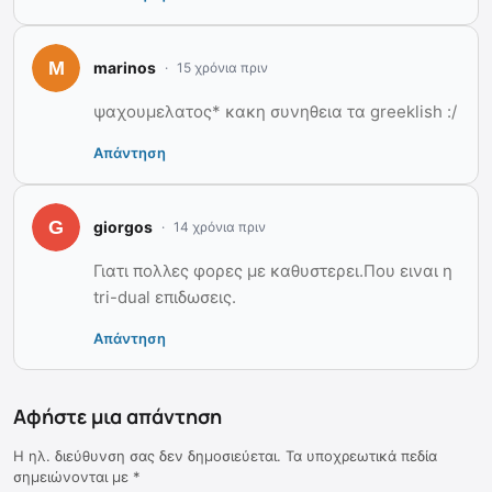
marinos
15 χρόνια πριν
ψαχουμελατος* κακη συνηθεια τα greeklish :/
Απάντηση
giorgos
14 χρόνια πριν
Γιατι πολλες φορες με καθυστερει.Που ειναι η
tri-dual επιδωσεις.
Απάντηση
Αφήστε μια απάντηση
Η ηλ. διεύθυνση σας δεν δημοσιεύεται.
Τα υποχρεωτικά πεδία
σημειώνονται με
*