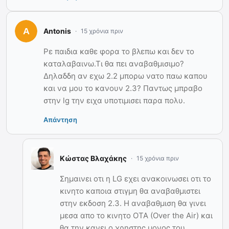
Antonis
15 χρόνια πριν
Ρε παιδια καθε φορα το βλεπω και δεν το
καταλαβαινω.Τι θα πει αναβαθμισιμο?
Δηλαδδη αν εχω 2.2 μπορω νατο παω καπου
και να μου το κανουν 2.3? Παντως μπραβο
στην lg την ειχα υποτιμισει παρα πολυ.
Απάντηση
Κώστας Βλαχάκης
15 χρόνια πριν
Σημαινει οτι η LG εχει ανακοινωσει οτι το
κινητο καποια στιγμη θα αναβαθμιστει
στην εκδοση 2.3. Η αναβαθμιση θα γινει
μεσα απο το κινητο OTA (Over the Air) και
θα την κανει ο χρηστης μονος του.