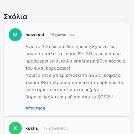
Σχόλια
mazelost
15 χρόνια πριν
Εχω το 3D εδω και δυο ημερες.Εχω να πω
μονο οτι απλα τα…σπαει!!!Η 3D εμπειρια που
προσφερει ειναι απλα εκπληκτικη!Οι επιδοσεις
του ειναι κορυφαιες!
Νομιζα οτι ειχα ερωτευτει το SGS2…εσφαλα
τελικα!!Θα τολμουσα να πω οτι το optimus 3d
ειναι αρκετα καλυτερο και με(μην
βαρατε!!)καλυτερη οθονη απο το SGS2!!!
Απάντηση
kostis
15 χρόνια πριν