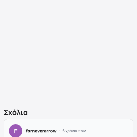
Σχόλια
forneverarrow
6 χρόνια πριν