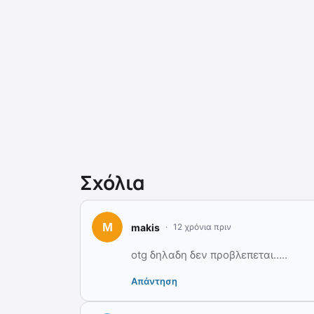
Σχόλια
makis
12 χρόνια πριν
otg δηλαδη δεν προβλεπεται…..
Απάντηση