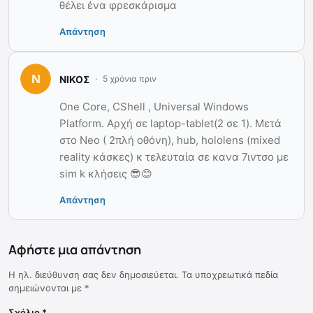
θέλει ένα φρεσκάρισμα
Απάντηση
ΝΙΚΟΣ
5 χρόνια πριν
One Core, CShell , Universal Windows
Platform. Αρχή σε laptop-tablet(2 σε 1). Μετά
στο Neo ( 2πλή οθόνη), hub, hololens (mixed
reality κάσκες) κ τελευταία σε κανα 7ιντσο με
sim k κλήσεις 😎😊
Απάντηση
Αφήστε μια απάντηση
Η ηλ. διεύθυνση σας δεν δημοσιεύεται.
Τα υποχρεωτικά πεδία
σημειώνονται με
*
Σχόλιο
*