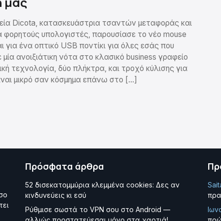
ή μας
ρεία Dicota, κατασκευάστρια τσαντών μεταφοράς και
α φορητούς υπολογιστές, παρουσίασε το νέο mouse
ι για ένα οπτικό USB ποντίκι για όλες εσάς που
μία ανοιξιάτικη νότα στο κλασικό business γραφείο
ική τεχνολογία, δύο πλήκτρα, και τροχό κύλισης για
 Είναι μικρό σαν κόσμημα επάνω στο […]
Πρόσφατα άρθρα
Πρ
52 δισεκατομμύρια κλεμμένα cookies: Δες αν
Sai
έσο
κινδυνεύεις κι εσύ
πρα
τει
Ρύθμισε σωστά το VPN σου στο Android —
Ιων
αλλιώς προστατεύεσαι μόνο στα χαρτιά!
πρώ