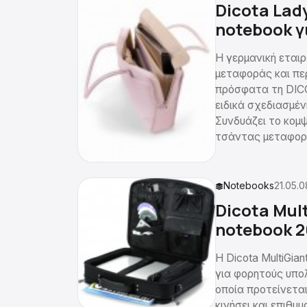
Dicota Lad
notebook γ
Η γερμανική εται
μεταφοράς και πε
πρόσφατα τη DICO
ειδικά σχεδιασμέν
Συνδυάζει το κομψ
τσάντας μεταφορ
Notebooks
21.05.0
Dicota Mul
notebook 2
Η Dicota MultiGia
για φορητούς υπο
οποία προτείνετα
κινήσει και επιθυ