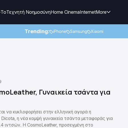
-To
Τεχνητή Νοημοσύνη
Home Cinema
Internet
More
Trending:
iPhone
Samsung
Xiaomi
9
moLeather, Γυναικεία τσάντα για
αι να κυκλοφορήσει στην ελληνική αγορά η
 Dicota, η νέα κομψή γυναικεία τσάντα μεταφοράς για
5.4 ιντσών. Η CosmoLeather, προσεγμένη στο