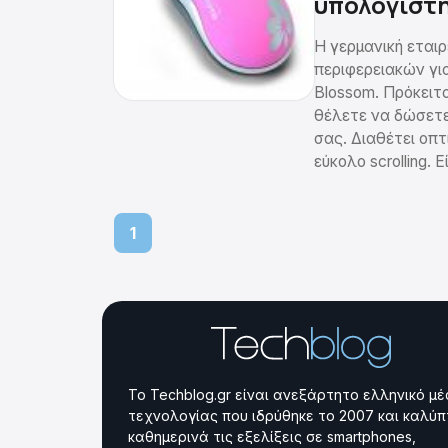
υπολογιστ
Η γερμανική εται
περιφερειακών γι
Blossom. Πρόκειτα
θέλετε να δώσετε 
σας. Διαθέτει οπτ
εύκολο scrolling.
1
Το Techblog.gr είναι ανεξάρτητο ελληνικό μ
τεχνολογίας που ιδρύθηκε το 2007 και καλύπ
καθημερινά τις εξελίξεις σε smartphones,