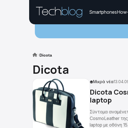
Smartphones
How
Dicota
Dicota
Μικρά νέα
13.04.0
Dicota Cos
laptop
Σύντομα αναμένετ
CosmoLeather της
laptop με οθόνη 1