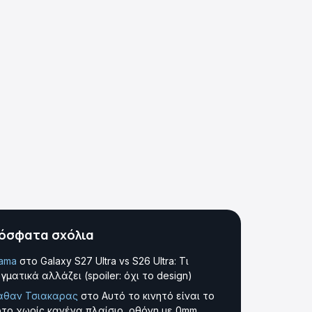
όσφατα σχόλια
tama
στο
Galaxy S27 Ultra vs S26 Ultra: Τι
γματικά αλλάζει (spoiler: όχι το design)
αθαν Τσιακαρας
στο
Αυτό το κινητό είναι το
το χωρίς κανένα πλαίσιο, οθόνη με 0mm