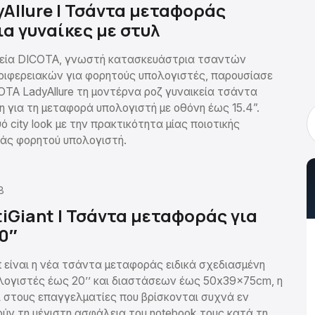
yAllure | Τσάντα μεταφοράς
ια γυναίκες με στυλ
ρεία DICOTA, γνωστή κατασκευάστρια τσαντών
ριφερειακών για φορητούς υπολογιστές, παρουσίασε
TA LadyAllure τη μοντέρνα ροζ γυναικεία τσάντα
η για τη μεταφορά υπολογιστή με οθόνη έως 15.4”.
ό city look με την πρακτικότητα μίας ποιοτικής
άς φορητού υπολογιστή.
8
tiGiant | Τσάντα μεταφοράς για
0″
nt είναι η νέα τσάντα μεταφοράς ειδικά σχεδιασμένη
λογιστές έως 20’’ και διαστάσεων έως 50x39x75cm, η
ι στους επαγγελματίες που βρίσκονται συχνά εν
μούν τη μέγιστη ασφάλεια του notebook τους κατά τη