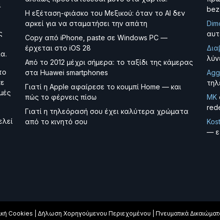
ι
bez
Η εξέταση-φιάσκο του Μεξικού: όταν το AI δεν
αρκεί για να σταματήσει την απάτη
Dim
ς
αυτ
Copy από iPhone, paste σε Windows PC —
έρχεται στο iOS 28
Δια
α.
λύν
Από το 2012 μέχρι σήμερα: το ταξίδι της κάμερας
το
στα Huawei smartphones
Agg
κε
τηλ
Γιατί η Apple αφαίρεσε το κουμπί Home — και
μές
πώς το φέρνεις πίσω
MK
red
Γιατί η τηλεόρασή σου έχει καλύτερα χρώματα
ελεί
από το κινητό σου
Kos
— ε
ική Cookies
|
Δήλωση Χορηγούμενου Περιεχομένου
|
Πνευματικά Δικαιώματ