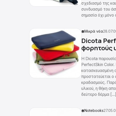
σχεδιασμό της κα
συνδυασμό του άσ
σημασία όχι μόνο
Μικρά νέα
28.07.0
Dicota Per
φορητούς 
Η Dicota παρουσί
PerfectSkin Color
κατασκευασμένη α
προστατεύεται ο 
κραδασμούς. Παρά
υλικού, η θήκη α
δεύτερο δέρμα […
Notebooks
27.05.