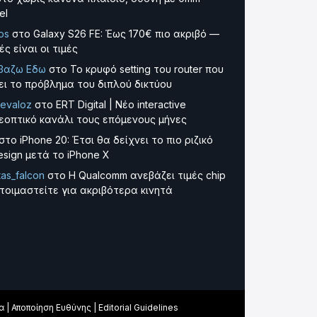
el
os
στο
Galaxy S26 FE: Έως 170€ πιο ακριβό —
ές είναι οι τιμές
βαζω Εδω
στο
Το κρυφό setting του router που
ει το πρόβλημα του διπλού δικτύου
evaloz
στο
ERT Digital | Νέο interactive
εοπτικό κανάλι τους επόμενους μήνες
στο
iPhone 20: Έτσι θα δείχνει το πιο ριζικό
esign μετά το iPhone X
tas_falcon
στο
Η Qualcomm ανεβάζει τιμές chip
τοιμαστείτε για ακριβότερα κινητά
α
|
Αποποίηση Ευθύνης
|
Editorial Guidelines