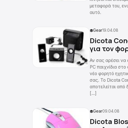
μεταφορά του, εν
αυτό.
Gear
19.04.08
Dicota Con
για τον φο
Αν σας αρέσει να
PC παιχνίδια στο 
νέο φορητό ηχητικ
σας. Το Dicota Co
αποτελείται από 
[…]
Gear
09.04.08
Dicota Blo