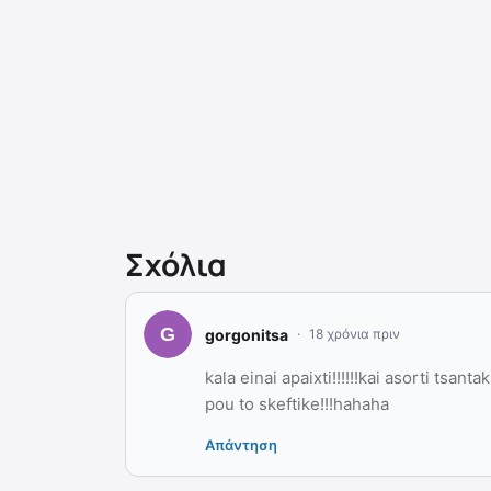
Σχόλια
gorgonitsa
18 χρόνια πριν
kala einai apaixti!!!!!!kai asorti tsant
pou to skeftike!!!hahaha
Απάντηση