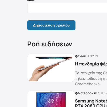
Ροή ειδήσεων
Gear
01.02.21
H πανδημία φέ
Τα στοιχεία της C
τηλεκπαίδευση ήτ
Chromebooks.
Notebooks
07.01.1
Samsung Noteb
RTX 2080 GPU κ