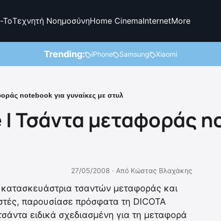
-To
Τεχνητή Νοημοσύνη
Home Cinema
Internet
More
Trending:
iPhone
Samsung
Xiaomi
φοράς notebook για γυναίκες με στυλ
e | Τσάντα μεταφοράς n
27/05/2008 ·
Από
Κώστας Βλαχάκης
ή κατασκευάστρια τσαντών μεταφοράς και
στές, παρουσίασε πρόσφατα τη DICOTA
 τσάντα ειδικά σχεδιασμένη για τη μεταφορά