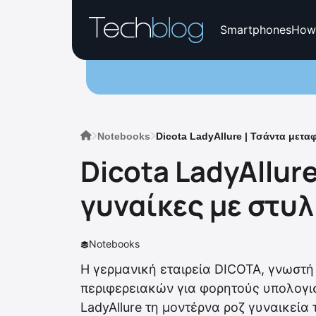
Smartphones
How
Notebooks
Dicota LadyAllure | Τσάντα μετα
Dicota LadyAllur
γυναίκες με στυλ
Notebooks
Η γερμανική εταιρεία DICOTA, γνωστ
περιφερειακών για φορητούς υπολογι
LadyAllure τη μοντέρνα ροζ γυναικεία