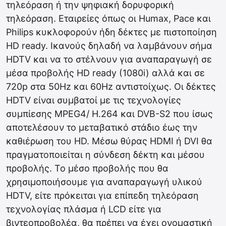
τηλεόραση ή την ψηφιακή δορυφορική
τηλεόραση. Εταιρείες όπως οι Humax, Pace και
Philips κυκλοφορούν ήδη δέκτες με πιστοποίηση
HD ready. Ικανούς δηλαδή να λαμβάνουν σήμα
HDTV και να το στέλνουν για αναπαραγωγή σε
μέσα προβολής HD ready (1080i) αλλά και σε
720p στα 50Hz και 60Hz αντιστοίχως. Οι δέκτες
HDTV είναι συμβατοί με τις τεχνολογίες
συμπίεσης MPEG4/ H.264 και DVB-S2 που ίσως
αποτελέσουν το μεταβατικό στάδιο έως την
καθιέρωση του HD. Μέσω θύρας HDMI ή DVI θα
πραγματοποιείται η σύνδεση δέκτη και μέσου
προβολής. Το μέσο προβολής που θα
χρησιμοποιήσουμε για αναπαραγωγή υλικού
HDTV, είτε πρόκειται για επίπεδη τηλεόραση
τεχνολογίας πλάσμα ή LCD είτε για
βιντεοπροβολέα, θα πρέπει να έχει ονομαστική