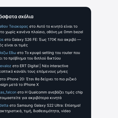
όσφατα σχόλια
αθαν Τσιακαρας
στο
Αυτό το κινητό είναι το
το χωρίς κανένα πλαίσιο, οθόνη με 0mm bezel
os
στο
Galaxy S26 FE: Έως 170€ πιο ακριβό —
ς είναι οι τιμές
βαζω Εδω
στο
Το κρυφό setting του router που
ει το πρόβλημα του διπλού δικτύου
evaloz
στο
ERT Digital | Νέο interactive
εοπτικό κανάλι τους επόμενους μήνες
στο
iPhone 20: Έτσι θα δείχνει το πιο ριζικό
esign μετά το iPhone X
tas_falcon
στο
Η Qualcomm ανεβάζει τιμές chip
τοιμαστείτε για ακριβότερα κινητά
detta
στο
Samsung Galaxy S22 Ultra: Επίσημα!
ακτηριστικά, τιμή, διαθεσιμότητα, video