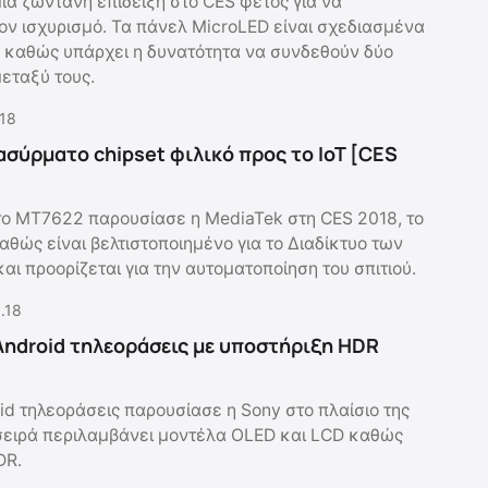
ια ζωντανή επίδειξη στο CES φέτος για να
τον ισχυρισμό. Τα πάνελ MicroLED είναι σχεδιασμένα
, καθώς υπάρχει η δυνατότητα να συνδεθούν δύο
εταξύ τους.
.18
ασύρματο chipset φιλικό προς το IoT [CES
 το MT7622 παρουσίασε η MediaTek στη CES 2018, το
αθώς είναι βελτιστοποιημένο για το Διαδίκτυο των
αι προορίζεται για την αυτοματοποίηση του σπιτιού.
.18
Android τηλεοράσεις με υποστήριξη HDR
id τηλεοράσεις παρουσίασε η Sony στο πλαίσιο της
σειρά περιλαμβάνει μοντέλα OLED και LCD καθώς
DR.