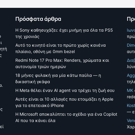
Πρόσφατα άρθρα
Πρ
Η Sony καθησυχάζει: έχει μνήμη για όλα τα PS5
Ιων
ο
της χρονιάς
πρώ
ι
Αυτό το κινητό είναι το πρώτο χωρίς κανένα
Dim
νητή
πλαίσιο, οθόνη με 0mm bezel
αυτέ
ς
Redmi Note 17 Pro Max: Renders, χρώματα και
Δια
αυτονομία τριών ημερών
λύν
18 μήνες φυλακή για μία κάτω παύλα — η
Agg
δικαστική γκάφα
τηλ
α.
Η Meta θέλει έναν AI agent να τρέχει τη ζωή σου
MK
red
Αυτές είναι οι 10 αλλαγές που ετοιμάζει η Apple
για το επετειακό iPhone
Kos
ές
— ε
Η Microsoft αποκαλύπτει το σχέδιο για ένα Copilot
AI που τα κάνει όλα
Ven
εί
Χαρ