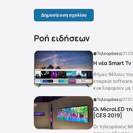
Ροή ειδήσεων
Τηλεοράσεις
01.03
Η νέα Smart Tv
Φήμες θέλουν την
εταιρεία software
κυκλοφορούν με π
Τηλεοράσεις
07.01
Οι MicroLED τη
[CES 2019]
Οι τηλεοράσεις M