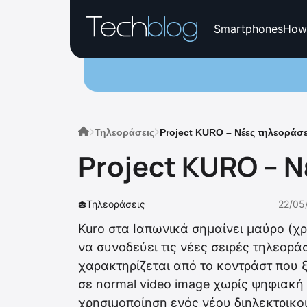
Smartphones
How
Τηλεοράσεις
Project KURO – Νέες τηλεοράσε
Project KURO – Ν
Τηλεοράσεις
22/05
Kuro στα Ιαπωνικά σημαίνει μαύρο (χρ
να συνοδεύει τις νέες σειρές τηλεορά
χαρακτηρίζεται από το κοντράστ που ξ
σε normal video image χωρίς ψηφιακή
χρησιμοποίηση ενός νέου διηλεκτρικού