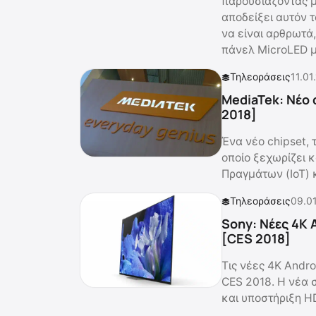
παρουσιάζοντας μ
αποδείξει αυτόν 
να είναι αρθρωτά
πάνελ MicroLED μ
Τηλεοράσεις
11.01
MediaTek: Νέο 
2018]
Ένα νέο chipset,
οποίο ξεχωρίζει κ
Πραγμάτων (IoT) κ
Τηλεοράσεις
09.01
Sony: Νέες 4K 
[CES 2018]
Τις νέες 4Κ Andro
CES 2018. Η νέα 
και υποστήριξη H