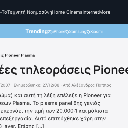
-To
Τεχνητή Νοημοσύνη
Home Cinema
Internet
More
Trending:
iPhone
Samsung
Xiaomi
ις Pioneer Plasma
έες τηλεοράσεις Pione
/2007 ·
Ενημερώθηκε: 27/12/08
·
Από
Αλέξανδρος Παππάς
ώμα) και αυτή τη λέξη επέλεξε η Pioneer για
σεων Plasma. Το plasma panel 8ης γενιάς
επερνάει την τιμή των 20.000:1 και μάλιστα
 επεξεργασία. Αυτό επιτεύχθηκε χάρη στην
 layer. Επίσης […]