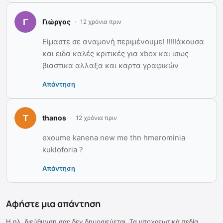
Γιώργος
12 χρόνια πριν
Είμαστε σε αναμονή περιμένουμε! !!!!!άκουσα
και ειδα καλές κριτικές για xbox και ισως
βιαστικα αλλαξα και καρτα γραφικών
Απάντηση
thanos
12 χρόνια πριν
exoume kanena new me thn hmerominia
kukloforia ?
Απάντηση
Αφήστε μια απάντηση
Η ηλ. διεύθυνση σας δεν δημοσιεύεται.
Τα υποχρεωτικά πεδία