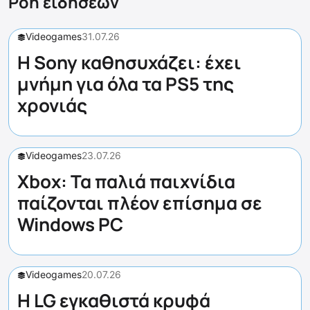
Ροή ειδήσεων
Videogames
31.07.26
Η Sony καθησυχάζει: έχει
μνήμη για όλα τα PS5 της
χρονιάς
Videogames
23.07.26
Xbox: Τα παλιά παιχνίδια
παίζονται πλέον επίσημα σε
Windows PC
Videogames
20.07.26
Η LG εγκαθιστά κρυφά