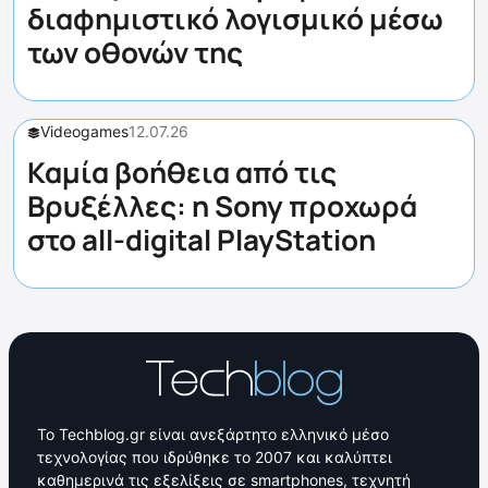
διαφημιστικό λογισμικό μέσω
των οθονών της
Videogames
12.07.26
Καμία βοήθεια από τις
Βρυξέλλες: η Sony προχωρά
στο all-digital PlayStation
Το Techblog.gr είναι ανεξάρτητο ελληνικό μέσο
τεχνολογίας που ιδρύθηκε το 2007 και καλύπτει
καθημερινά τις εξελίξεις σε smartphones, τεχνητή