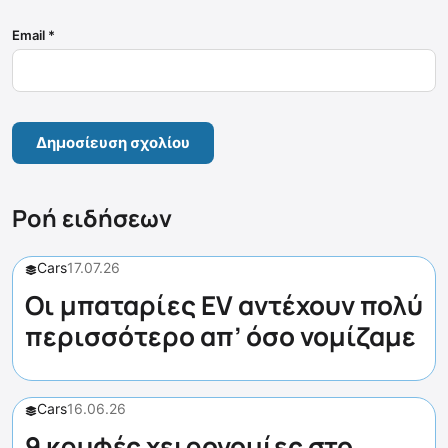
Email
*
Ροή ειδήσεων
Cars
17.07.26
Οι μπαταρίες EV αντέχουν πολύ
περισσότερο απ’ όσο νομίζαμε
Cars
16.06.26
9 κρυφές χειρονομίες στο