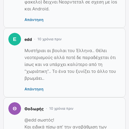
φακελο) δειχνει Νεαρντεταλ σε σχεση με ios
και Android.
Απάντηση
edd
10 χρόνια πριν
Μυστήριαι αι βουλαι του Έλληνα.. Θέλει
νεοτερισμούς αλλά ποτέ δε παραδέχεται ότι
ίσως και να υπάρχει καλύτερο από τη
“χωριάτικη”.. Το ένα του ξυνίζει το άλλο του
βρωμάει..
Απάντηση
Θοδωρής
10 χρόνια πριν
@edd σωστός!
Και ειδικά πίσω απ’ την αναβάθμιση των