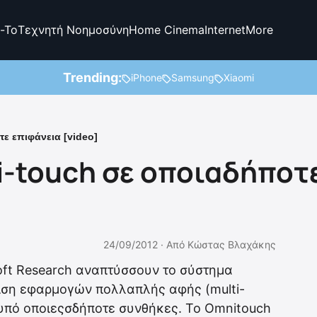
-To
Τεχνητή Νοημοσύνη
Home Cinema
Internet
More
Trending:
iPhone
Samsung
Xiaomi
ε επιφάνεια [video]
i-touch σε οποιαδήποτ
24/09/2012 ·
Από
Κώστας Βλαχάκης
oft Research αναπτύσσουν το σύστημα
νιση εφαρμογών πολλαπλής αφής (multi-
 υπό οποιεςσδήποτε συνθήκες. Το Omnitouch