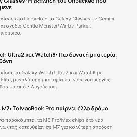
y Glasses: Η έκπληξη του Unpacked που
ίμενε
ίασε στο Unpacked τα Galaxy Glasses με Gemini
και σχέδια Gentle Monster/Warby Parker.
θινόπωρο.
ch Ultra2 και Watch9: Πιο δυνατή μπαταρία,
θόνη
ίασε τα Galaxy Watch Ultra2 και Watch9 με
lite, μεγαλύτερη μπαταρία και νέες λειτουργίες
αθέσιμα από 7 Αυγούστου.
 M7: Το MacBook Pro παίρνει άλλο δρόμο
να παρακάμπτει τα M6 Pro/Max chips στο νέο
νώντας κατευθείαν σε M7 για καλύτερη απόδοση