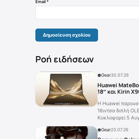
Email
*
Ροή ειδήσεων
Gear
30.07.26
Huawei MateBoo
18″ και Kirin X
Η Huawei παρουσί
18ιντσα διπλή OLE
Κυκλοφορεί 5 Αυ
Gear
23.07.26