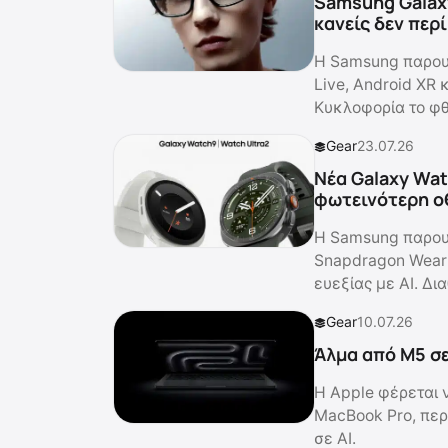
Samsung Galax
κανείς δεν περ
Η Samsung παρουσ
Live, Android XR 
Κυκλοφορία το φ
Gear
23.07.26
Νέα Galaxy Wat
φωτεινότερη ο
Η Samsung παρουσ
Snapdragon Wear E
ευεξίας με AI. Δι
Gear
10.07.26
Άλμα από M5 σε
Η Apple φέρεται 
MacBook Pro, περ
σε AI.