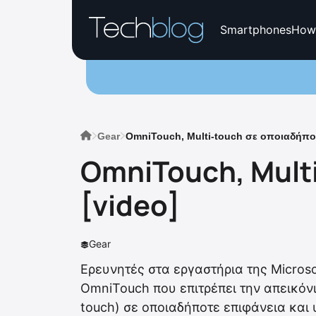
Smartphones
How
Gear
OmniTouch, Multi-touch σε οποιαδήποτ
OmniTouch, Mult
[video]
Gear
Ερευνητές στα εργαστήρια της Micros
OmniTouch που επιτρέπει την απεικό
touch) σε οποιαδήποτε επιφάνεια και