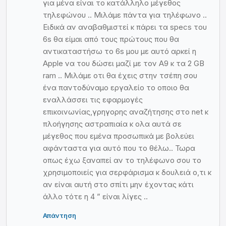
για μένα είναι το κατάλληλο μέγεθος
τηλεφώνου .. Μιλάμε πάντα για τηλέφωνο ..
Ειδικά αν αναβαθμιστεί κ πάρει τα specs του
6s θα είμαι από τους πρώτους που θα
αντικαταστήσω το 6s μου με αυτό αρκεί η
Apple να του δώσει μαζί με τον A9 κ τα 2 GB
ram .. Μιλάμε οτι θα έχεις στην τσέπη σου
ένα παντοδύναμο εργαλείο το οποιο θα
εναλλάσσει τις εφαρμογές
επικοινωνίας,γρηγορης αναζήτησης στο net κ
πλοήγησης αστραπιαία κ ολα αυτά σε
μέγεθος που εμένα προσωπικά με βολεύει
αφάνταστα για αυτό που το θέλω.. Τωρα
οπως έχω ξαναπεί αν το τηλέφωνο σου το
χρησιμοποιείς για σερφάρισμα κ δουλειά ο,τι κ
αν είναι αυτή στο σπίτι μην έχοντας κάτι
άλλο τότε η 4 ” είναι λίγες ..
Απάντηση