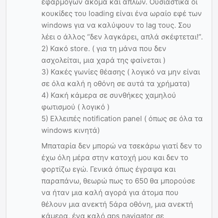
εφαρμογών ακόμα και απλών. Ουσιαστικά οι
κουκίδες του loading είναι ένα ωραίο εφέ των
windows για να καλύψουν το lag τους. Σου
λέει ο άλλος “δεν λαγκάρει, απλά σκέφτεται!”.
2) Κακό store. ( για τη μάνα που δεν
ασχολείται, μια χαρά της φαίνεται )
3) Κακές γωνίες θέασης ( λογικό να μην είναι
σε όλα καλή η οθόνη σε αυτά τα χρήματα)
4) Κακή κάμερα σε συνθήκες χαμηλού
φωτισμού ( λογικό )
5) Ελλειπές notification panel ( όπως σε όλα τα
windows κινητά)
Μπαταρία δεν μπορώ να τσεκάρω γιατί δεν το
έχω όλη μέρα στην κατοχή μου και δεν το
φορτίζω εγώ. Γενικά όπως έγραψα και
παραπάνω, θεωρώ πως το 650 θα μπορούσε
να ήταν μια καλή αγορά για άτομα που
θέλουν μια ανεκτή 5άρα οθόνη, μια ανεκτή
κάμερα, ένα καλό gps navigator σε