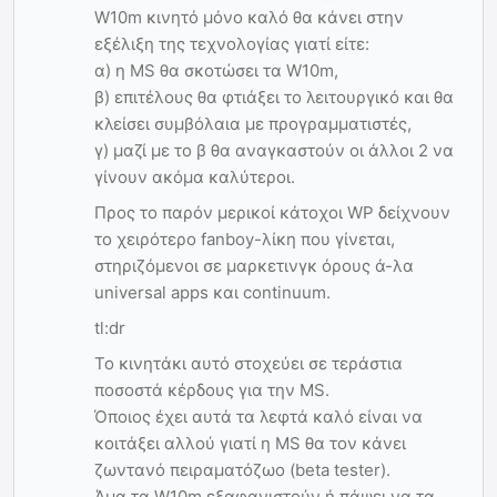
W10m κινητό μόνο καλό θα κάνει στην
εξέλιξη της τεχνολογίας γιατί είτε:
α) η MS θα σκοτώσει τα W10m,
β) επιτέλους θα φτιάξει το λειτουργικό και θα
κλείσει συμβόλαια με προγραμματιστές,
γ) μαζί με το β θα αναγκαστούν οι άλλοι 2 να
γίνουν ακόμα καλύτεροι.
Προς το παρόν μερικοί κάτοχοι WP δείχνουν
το χειρότερο fanboy-λίκη που γίνεται,
στηριζόμενοι σε μαρκετινγκ όρους ά-λα
universal apps και continuum.
tl:dr
Το κινητάκι αυτό στοχεύει σε τεράστια
ποσοστά κέρδους για την MS.
Όποιος έχει αυτά τα λεφτά καλό είναι να
κοιτάξει αλλού γιατί η MS θα τον κάνει
ζωντανό πειραματόζωο (beta tester).
Άμα τα W10m εξαφανιστούν ή πάψει να τα