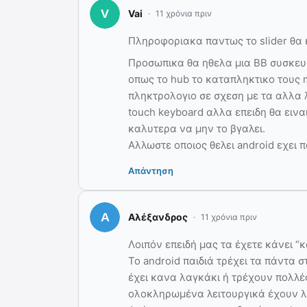
Vai
11 χρόνια πριν
Πληροφοριακα παντως το slider θα 
Προσωπικα θα ηθελα μια BB συσκευη
οπως το hub το καταπληκτικο τους mu
πληκτρολογιο σε σχεση με τα αλλα λ
touch keyboard αλλα επειδη θα εινα
καλυτερα να μην το βγαλει.
Αλλωστε οποιος θελει android εχει 
Απάντηση
Αλέξανδρος
11 χρόνια πριν
Λοιπόν επειδή μας τα έχετε κάνει “κ
Το android παιδιά τρέχει τα πάντα 
έχει κανα λαγκάκι ή τρέχουν πολλέ
ολοκληρωμένα λειτουργικά έχουν λ