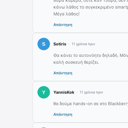
8άρα κάμερα, ούτε καν 13άρα, δεν δ
κάνω λάθος το συγκεκριμένο smartp
Μέγα λάθος!
Απάντηση
Sotiris
11 χρόνια πριν
Θα κάνει το αυτονόητο δηλαδή. Μόνο
καλή συσκευή θερίζει.
Απάντηση
YannisKok
11 χρόνια πριν
θα δούμε hands-on σε στο Blackberr
Απάντηση