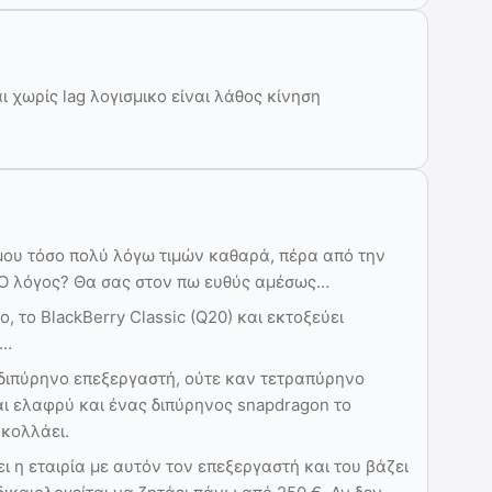
ι χωρίς lag λογισμικο είναι λάθος κίνηση
μου τόσο πολύ λόγω τιμών καθαρά, πέρα από την
 Ο λόγος? Θα σας στον πω ευθύς αμέσως…
 το BlackBerry Classic (Q20) και εκτοξεύει
η…
 διπύρηνο επεξεργαστή, ούτε καν τετραπύρηνο
αι ελαφρύ και ένας διπύρηνος snapdragon το
 κολλάει.
ι η εταιρία με αυτόν τον επεξεργαστή και του βάζει