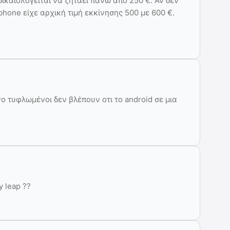
ικαιολογείται να ζητάει πάνω από 250 €. Αν δεν
hone είχε αρχική τιμή εκκίνησης 500 με 600 €.
 τυφλωμένοι δεν βλέπουν οτι το android σε μια
y leap ??