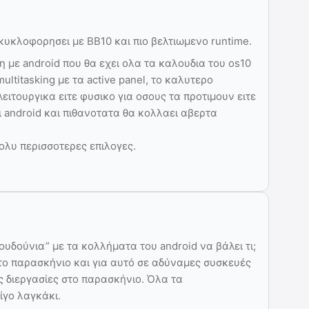
κυκλοφορησει με BB10 και πιο βελτιωμενο runtime.
 με android που θα εχει ολα τα καλουδια του os10
ltitasking με τα active panel, το καλυτερο
ειτουργικα ειτε φυσικο για οσους τα προτιμουν ειτε
ι android και πιθανοτατα θα κολλαει αβερτα
πολυ περισσοτερες επιλογες.
ουδούνια” με τα κολλήματα του android να βάλει τι;
στο παρασκήνιο και για αυτό σε αδύναμες συσκευές
ς διεργασίες στο παρασκήνιο. Όλα τα
ίγο λαγκάκι.