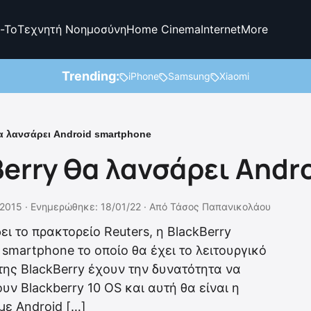
-To
Τεχνητή Νοημοσύνη
Home Cinema
Internet
More
Trending:
iPhone
Samsung
Xiaomi
θα λανσάρει Android smartphone
Berry θα λανσάρει And
2015 ·
Ενημερώθηκε: 18/01/22
·
Από
Τάσος Παπανικολάου
 το πρακτορείο Reuters, η BlackBerry
 smartphone το οποίο θα έχει το λειτουργικό
της BlackBerry έχουν την δυνατότητα να
υν Blackberry 10 OS και αυτή θα είναι η
με Android […]