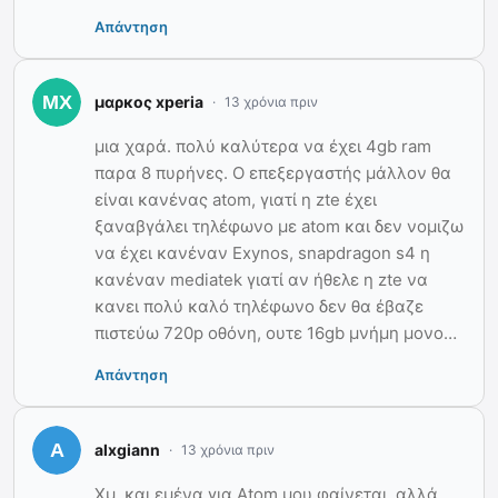
Απάντηση
μαρκος xperia
13 χρόνια πριν
μια χαρά. πολύ καλύτερα να έχει 4gb ram
παρα 8 πυρήνες. Ο επεξεργαστής μάλλον θα
είναι κανένας atom, γιατί η zte έχει
ξαναβγάλει τηλέφωνο με atom και δεν νομιζω
να έχει κανέναν Exynos, snapdragon s4 η
κανέναν mediatek γιατί αν ήθελε η zte να
κανει πολύ καλό τηλέφωνο δεν θα έβαζε
πιστεύω 720p οθόνη, ουτε 16gb μνήμη μονο…
Απάντηση
alxgiann
13 χρόνια πριν
Χμ, και εμένα για Αtom μου φαίνεται, αλλά …