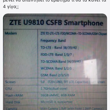
4 γίγα;;