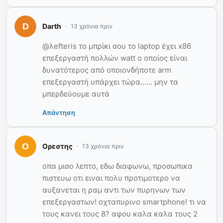
Darth
13 χρόνια πριν
@λefteris το μπρίκι σου το laptop έχει x86
επεξεργαστή πολλών watt ο οποίος είναι
δυνατότερος από οποιονδήποτε arm
επεξεργαστή υπάρχει τώρα…… μην τα
μπερδεύουμε αυτά
Απάντηση
Ορεστης
13 χρόνια πριν
οπα μισο λεπτο, εδω διαφωνω, προσωπικα
πιστευω οτι ειναι πολυ προτιμοτερο να
αυξανεται η ραμ αντι των πυρηνων των
επεξεργαστων! οχταπυρινο smartphone! τι να
τους κανει τους 8? αφου καλα καλα τους 2