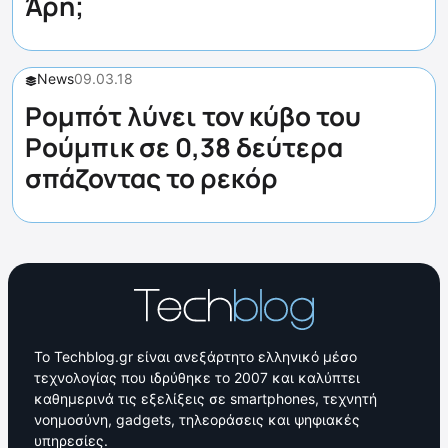
Άρη;
News
09.03.18
Ρομπότ λύνει τον κύβο του
Ρούμπικ σε 0,38 δεύτερα
σπάζοντας το ρεκόρ
Το Techblog.gr είναι ανεξάρτητο ελληνικό μέσο
τεχνολογίας που ιδρύθηκε το 2007 και καλύπτει
καθημερινά τις εξελίξεις σε smartphones, τεχνητή
νοημοσύνη, gadgets, τηλεοράσεις και ψηφιακές
υπηρεσίες.