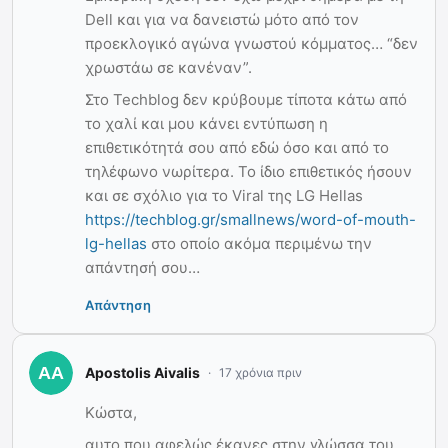
Dell και για να δανειστώ μότο από τον
προεκλογικό αγώνα γνωστού κόμματος… “δεν
χρωστάω σε κανέναν”.
Στο Techblog δεν κρύβουμε τίποτα κάτω από
το χαλί και μου κάνει εντύπωση η
επιθετικότητά σου από εδώ όσο και από το
τηλέφωνο νωρίτερα. Το ίδιο επιθετικός ήσουν
και σε σχόλιο για το Viral της LG Hellas
https://techblog.gr/smallnews/word-of-mouth-
lg-hellas
στο οποίο ακόμα περιμένω την
απάντησή σου…
Απάντηση
Apostolis Aivalis
17 χρόνια πριν
Κώστα,
αυτο που αφελώς έκανες στην γλώσσα του