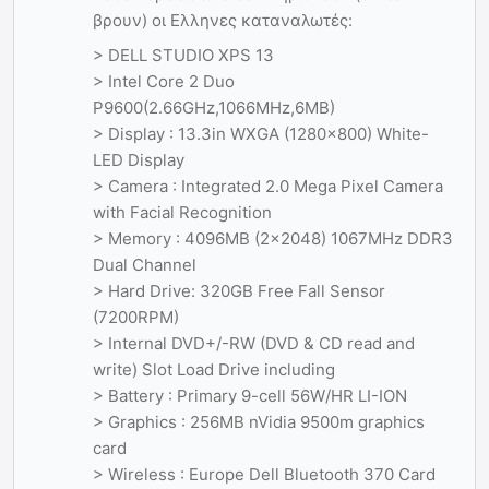
βρουν) οι Ελληνες καταναλωτές:
> DELL STUDIO XPS 13
> Intel Core 2 Duo
P9600(2.66GHz,1066MHz,6MB)
> Display : 13.3in WXGA (1280×800) White-
LED Display
> Camera : Integrated 2.0 Mega Pixel Camera
with Facial Recognition
> Memory : 4096MB (2×2048) 1067MHz DDR3
Dual Channel
> Hard Drive: 320GB Free Fall Sensor
(7200RPM)
> Internal DVD+/-RW (DVD & CD read and
write) Slot Load Drive including
> Battery : Primary 9-cell 56W/HR LI-ION
> Graphics : 256MB nVidia 9500m graphics
card
> Wireless : Europe Dell Bluetooth 370 Card