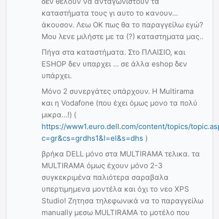
δεν θελουν να ανταγωνιστουν τα
καταστήματα τους γι αυτο το κανουν…
άκουσον. Λεω ΟΚ πως θα το παραγγείλω εγώ?
Μου λενε μιλήστε με τα (?) καταστηματα μας..
Πήγα στα καταστήματα. Στο ΠΛΑΙΣΙΟ, και
ESHOP δεν υπαρχει … σε άλλα eshop δεν
υπάρχει.
Μόνο 2 συνεργάτες υπάρχουν. Η Multirama
και η Vodafone (που έχει όμως μονο τα πολύ
μικρα…!) (
https://www1.euro.dell.com/content/topics/topic.as
c=gr&cs=grdhs1&l=el&s=dhs
)
βρήκα DELL μόνο στα MULTIRAMA τελικα. τα
MULTIRAMA όμως έχουν μόνο 2-3
συγκεκριμένα παλιότερα σαραβαλα
υπερτιμημενα μοντέλα και όχι το νεο XPS
Studio! Ζητησα τηλεφωνικά να το παραγγείλω
manually μεσω MULTIRAMA το μοτέλο που