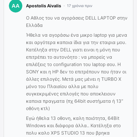
Apostolis Aivalis
17 χρόνια πριν
Ο Αθλος του να αγοράσεις DELL LAPTOP στην
Ελλάδα
Ήθελα να αγοράσω ένα μικρο laptop για μενα
και αργότερα καποια ίδια για την εταιρια μου.
Κατέληξα στην DELL γιατι ειναι η μόνη που
επιτρέπει το αυτονόητο : να μπορείς να
επιλέξεις το configuration του laptop σου. Η
SONY και η HP δεν το επιτρέπουν που ήταν οι
άλλες επιλογές. Μετά μας μένει η TURBO X
μόνο του Πλαισίου αλλα με πολυ
συγκεκριμένες επιλογές που αποκλειουν
καποια πραγματα (πχ 64bit συστήματα ή 13”
οθόνη κτλ)
Εγώ ήθελα 13 οθονη, καλη ποιότητα, 64Bit
Windows και διάφορα άλλα.. Κατέληξα στο
πολυ καλο XPS STUDIO 13 που βρηκα