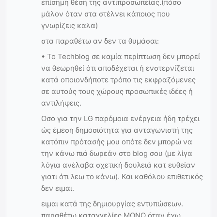
επίσημη θέση της αντιπροσωπείας.(πόσο
μάλον όταν στα στέλνει κάποιος που
γνωρίζεις καλα)
στα παραθέτω αν δεν τα θυμάσαι:
• Το Techblog σε καμία περίπτωση δεν μπορεί
να θεωρηθεί ότι αποδέχεται ή ενστερνίζεται
κατά οποιονδήποτε τρόπο τις εκφραζόμενες
σε αυτούς τους χώρους προσωπικές ιδέες ή
αντιλήψεις.
Οσο για την LG παρόμοια ενέργεια ήδη τρέχει
ώς έμεση δημοσιότητα για ανταγωνιστή της
κατόπιν πρότασής μου οπότε δεν μπορώ να
την κάνω πιά δωρεάν στο blog σου (με λίγα
λόγια ανέλαβα σχετική δουλειά κατ ευθείαν
γιατι ότι λεω το κάνω). Και καθόλου επιθετικός
δεν ειμαι.
ειμαι κατά της δημιουργίας εντυπώσεων.
παραθέτω καταγγελίες ΜΟΝΟ όταν έχω