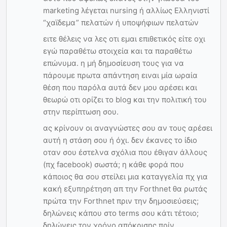
marketing λέγεται nursing ή αλλίως Ελληνιστί
“χαϊδεμα” πελατών ή υποψήφιων πελατών
ειτε θέλεις να λες οτι εμαι επιθετικός είτε οχι
εγώ παραθέτω στοιχεία και τα παραθέτω
επώνυμα. η μή δημοσίευση τους για να
πάρουμε πρωτα απάντηση ειναι μία ωραία
θέση που παρόλα αυτά δεν μου αρέσει και
θεωρώ οτι ορίζει το blog και την πολιτική του
στην περίπτωση σου.
ας κρίνουν οι αναγνώστες σου αν τους αρέσει
αυτή η στάση σου ή όχι. δεν έκανες το ίδιο
οταν σου έστελνα σχόλια που έθιγαν άλλους
(πχ facebook) σωστά; η κάθε φορά που
κάποιος θα σου στείλει μια καταγγελία πχ για
κακή εξυπηρέτηση απ την Forthnet θα ρωτάς
πρώτα την Forthnet πριν την δημοσιεύσεις;
δηλώνεις κάπου στο terms σου κάτι τέτοιο;
δηλώνεις τον χρόνο απόκρισης πρίν