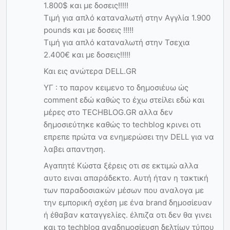
1.800$ και με δοσεις!!!!!
Τιμή για απλό καταναλωτή στην Αγγλία 1.900
pounds και με δοσεις !!!!!
Τιμή για απλό καταναλωτή στην Τσεχια
2.400€ και με δοσεις!!!!!
Και εις ανώτερα DELL.GR
ΥΓ : το παρον κειμενο το δημοσιέυω ώς
comment εδώ καθώς το έχω στείλει εδώ και
μέρες στο TECHBLOG.GR αλλα δεν
δημοσιεύτηκε καθώς το techblog κρινει οτι
επρεπε πρώτα να ενημερώσει την DELL για να
λαβει απαντηση.
Αγαπητέ Κώστα ξέρεις οτι σε εκτιμώ αλλα
αυτο ειναι απαράδεκτο. Αυτή ήταν η τακτική
των παραδοσιακών μέσων που αναλογα με
την εμπορική σχέση με ένα brand δημοσίευαν
ή έθαβαν καταγγελίες. έλπιζα οτι δεν θα γινει
και το techblog αναδημοσίευση δελτίων τύπου