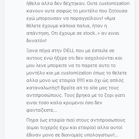
ήθελα αλλα δεν δέχτηκαν. Ουτε customization
κανουν ουτε σαφώς το μοντέλο που ζητουσα
εγώ μπορουσαν να παραγγείλουν! «Αμα
θέλετε έχουμε κάποια παλια, ήταν η
απάντηση. Οτι έχουμε σε stock..» αν ειναι
δυνατόν!
Ξανα πήγα στην DELL που με έστειλε σε
αυτους ενώ ήξερε οτι δεν ασχολούνται και
μου λενε μπορειτε να το παρετε αυτο το
μοντέλο και με customization όπως το θελετε
αλλα μονο ως εταιρία (!!!!) και όχι ώς απλός
καταναλωτής!! Βρείτε απ το site μας τους
αντιπροσώπους. Τους βρηκα με το ζορι γιατι
ειναι τοσο καλα κρυμενοι όσο δεν
φανταζεστε…
Πηρα (ως εταιρία πια) στους αντιπροσωπους
(ειμαι τυχερός έχω και εταιρία) αλλα αυτοί
έδιναν μονο σε διανομείς υπολογιστων!…