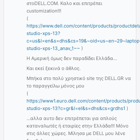
στοDELL.COM. Καλο και επιτρέπει
customization!!!
(
https://www.dell.com/content/products/productdeta
studio-xps-13?
c=us&l=en&s=dhs&cs=19&~oid=us~en~29~laptop
studio-xps-13_anav_1~~
)
Η Αμερική όμως δεν παραδίδει Ελλάδα…
Και εκεί ξεκινά ο άθλος.
Μπήκα στο πολύ χρηστικό site της DELL.GR να
το παραγγείλω μόνος μου
(
https://www1.euro.dell.com/content/products/produ
studio-xps-13?c=gr&l=el&s=dhs&cs=grdhs1
)
…αλλα αυτο δεν επιτρέπεται για απλούς
καταναλωτές ή εταιρίες στην Ελλάδα!!! Μόνο
στις άλλες χώρες. Μίλησα με DELL μου λένε