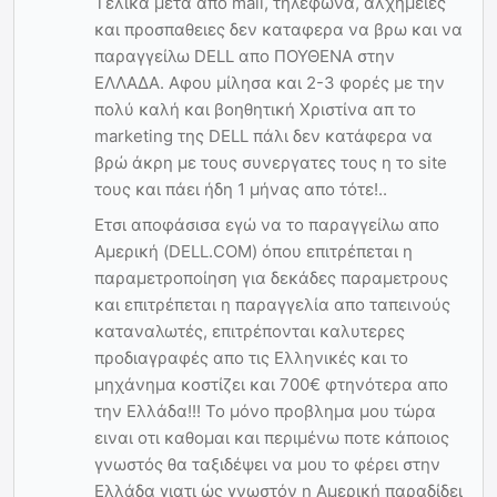
Τελικά μετά απο mail, τηλεφωνα, αλχημείες
και προσπαθειες δεν καταφερα να βρω και να
παραγγείλω DELL απο ΠΟΥΘΕΝΑ στην
ΕΛΛΑΔΑ. Αφου μίλησα και 2-3 φορές με την
πολύ καλή και βοηθητική Χριστίνα απ το
marketing της DELL πάλι δεν κατάφερα να
βρώ άκρη με τους συνεργατες τους η το site
τους και πάει ήδη 1 μήνας απο τότε!..
Ετσι αποφάσισα εγώ να το παραγγείλω απο
Αμερική (DELL.COM) όπου επιτρέπεται η
παραμετροποίηση για δεκάδες παραμετρους
και επιτρέπεται η παραγγελία απο ταπεινούς
καταναλωτές, επιτρέπονται καλυτερες
προδιαγραφές απο τις Ελληνικές και το
μηχάνημα κοστίζει και 700€ φτηνότερα απο
την Ελλάδα!!! Το μόνο προβλημα μου τώρα
ειναι οτι καθομαι και περιμένω ποτε κάποιος
γνωστός θα ταξιδέψει να μου το φέρει στην
Ελλάδα γιατι ώς γνωστόν η Αμερική παραδίδει