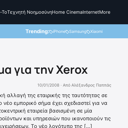
-To
Τεχνητή Νοημοσύνη
Home Cinema
Internet
More
Trending:
iPhone
Samsung
Xiaomi
α για τηv Xerox
10/01/2008 ·
Από
Αλέξανδρος Παππάς
ή αλλαγή της εταιρικής της ταυτότητας σε
ο νέο εμπορικό σήμα έχει σχεδιαστεί για να
τοκεντρική εταιρεία βασισμένη σε μία
ροϊόντων και υπηρεσιών που ικανοποιούν τις
χειρήσεων. Το νέο λογότυπο της […]