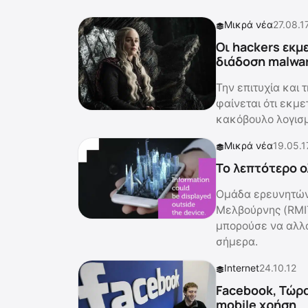
Μικρά νέα
27.08.1
Οι hackers εκμ
διάδοση malwa
Την επιτυχία και
φαίνεται ότι εκμε
κακόβουλο λογισμ
Μικρά νέα
19.05.1
Το λεπτότερο ο
Ομάδα ερευνητών 
Μελβούρνης (RMI
μπορούσε να αλλά
σήμερα.
Internet
24.10.12
Facebook, Τώρα
mobile χρήση