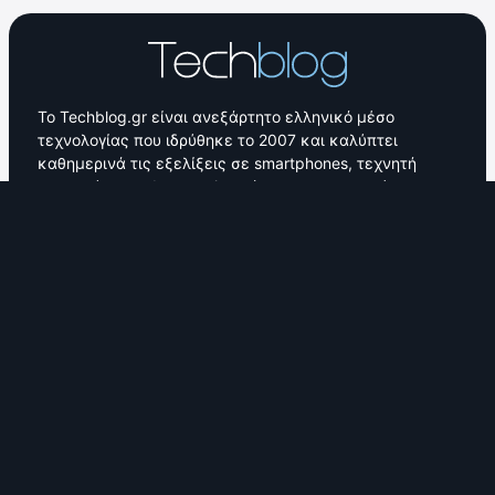
Το Techblog.gr είναι ανεξάρτητο ελληνικό μέσο
τεχνολογίας που ιδρύθηκε το 2007 και καλύπτει
καθημερινά τις εξελίξεις σε smartphones, τεχνητή
νοημοσύνη, gadgets, τηλεοράσεις και ψηφιακές
υπηρεσίες.
Δημοσιεύουμε ειδήσεις, παρουσιάσεις, δοκιμές
προϊόντων, συγκριτικά και οδηγούς αγοράς,
βασισμένους σε πραγματική χρήση και εμπειρία.
Το YouTube κανάλι του Techblog αποτέλεσε το πρώτο
κανάλι τεχνολογίας που δημιουργήθηκε στην Ελλάδα,
παρουσιάζοντας hands-on δοκιμές και unboxing
προϊόντων.
Από το 2007 μέχρι σήμερα, το Techblog αποτελεί
σταθερό σημείο αναφοράς για την ελληνική
τεχνολογική κοινότητα, με ενεργή κοινότητα