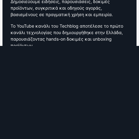
Δημοσιεύουμε ειδήσεις, παρουσιάσεις, δοκιμές
προϊόντων, συγκριτικά και οδηγούς αγοράς,
βασισμένους σε πραγματική χρήση και εμπειρία.
Το YouTube κανάλι του Techblog αποτέλεσε το πρώτο
κανάλι τεχνολογίας που δημιουργήθηκε στην Ελλάδα,
παρουσιάζοντας hands-on δοκιμές και unboxing
προϊόντων.
Από το 2007 μέχρι σήμερα, το Techblog αποτελεί
σταθερό σημείο αναφοράς για την ελληνική
τεχνολογική κοινότητα, με ενεργή κοινότητα
αναγνωστών και συνεργασίες με κορυφαίες εταιρείες
τεχνολογίας.
Όροι Χρήσης
|
Πολιτική Προστασίας Δεδομένων
|
Πολιτική Cookies
|
Δήλωση Χορηγούμενου Περιεχομένου
|
Πνευματικά Δικαιώματα
|
Αποποίηση Ευθύνης
|
Editorial Guidelines