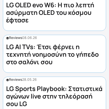
LG OLED evo W6: Η πιο λεπτή
ασύρματη OLED του κόσμου
έφτασε
Reviews
08.06.26
LG AI TVs: Έτσι φέρνει η
τεχνητή νοημοσύνη το γήπεδο
στο σαλόνι σου
Reviews
28.05.26
LG Sports Playbook: Στατιστικά
αγώνων live στην τηλεόρασή
σου LG