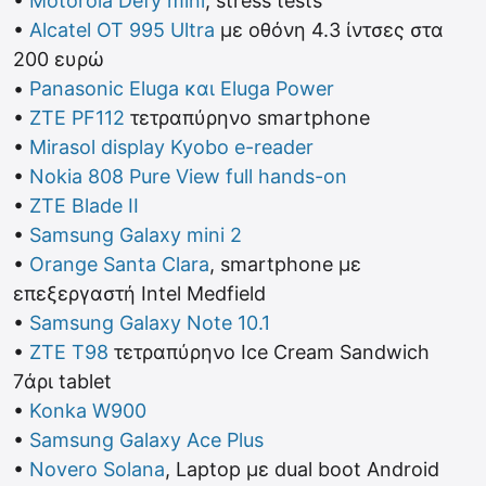
•
Motorola Defy mini
, stress tests
•
Alcatel OT 995 Ultra
με οθόνη 4.3 ίντσες στα
200 ευρώ
•
Panasonic Eluga και Eluga Power
•
ZTE PF112
τετραπύρηνο smartphone
•
Mirasol display Kyobo e-reader
•
Nokia 808 Pure View full hands-on
•
ZTE Blade II
•
Samsung Galaxy mini 2
•
Orange Santa Clara
, smartphone με
επεξεργαστή Intel Medfield
•
Samsung Galaxy Note 10.1
•
ZTE T98
τετραπύρηνο Ice Cream Sandwich
7άρι tablet
•
Konka W900
•
Samsung Galaxy Ace Plus
•
Novero Solana
, Laptop με dual boot Android