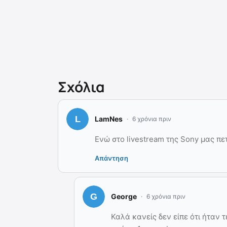
Σχόλια
LamNes
6 χρόνια πριν
Ενώ στο livestream της Sony μας 
Απάντηση
George
6 χρόνια πριν
Καλά κανείς δεν είπε ότι ήταν 