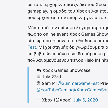
με τα επερχόμενα παιχνίδια του Xbox 
gameplay, η ομάδα του Xbox είναι έτο
που έρχονται στην επόμενη γενιά του 
Μέσα από τον επίσημο λογαριασμό τη
πως το online event Xbox Games Showc
μία ώρα pre-show όπου θα δούμε κάπο
Fest
. Μέχρι στιγμής δε γνωρίζουμε τι 
επιβεβαιώνει μόνο πως θα πάρουμε μί
πολυαναμενόμενου τίτλου Halo Infinit
🎮 Xbox Games Showcase
📅 July 23rd
⏰ 9am PT
@SummerGameFest
Pre
@YouTubeGaming
#XboxGamesSh
— Xbox (@Xbox)
July 6, 2020