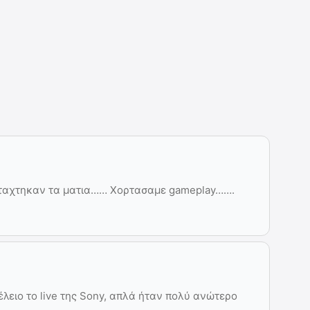
πεταχτηκαν τα ματια…… Χορτασαμε gameplay…….
τέλειο το live της Sony, απλά ήταν πολύ ανώτερο