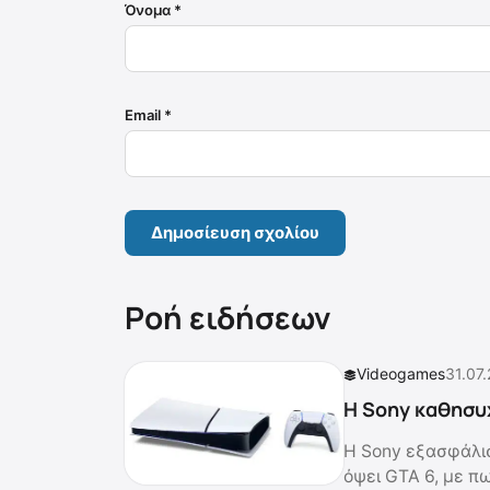
Όνομα
*
Email
*
Ροή ειδήσεων
Videogames
31.07
Η Sony καθησυχ
Η Sony εξασφάλισ
όψει GTA 6, με πω