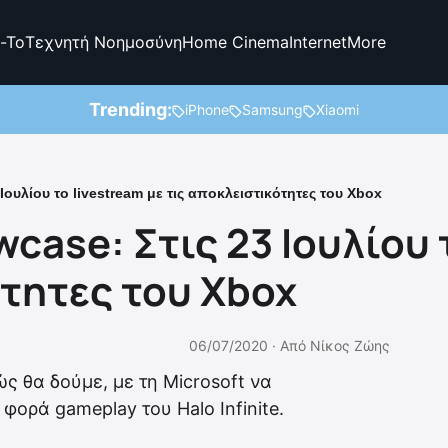
-To
Τεχνητή Νοημοσύνη
Home Cinema
Internet
More
Trending:
iPhone
Samsung
Xiaomi
ουλίου το livestream με τις αποκλειστικότητες του Xbox
ase: Στις 23 Ιουλίου τ
ότητες του Xbox
06/07/2020 ·
Από
Νίκος Ζώης
ώς θα δούμε, με τη Microsoft να
φορά gameplay του Halo Infinite.