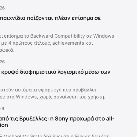
.26
 παιχνίδια παίζονται πλέον επίσημα σε
ει επίσημα το Backward Compatibility σε Windows
 με 4 πρώτους τίτλους, achievements και
αφικά.
.26
 κρυφά διαφημιστικό λογισμικό μέσω των
ιστούν αυτόματα εφαρμογή που προβάλλει
ee στα Windows, χωρίς συναίνεση του χρήστη.
.26
από τις Βρυξέλλες: η Sony προχωρά στο all-
tion
Ε Michael McGrath δηλώνει ότι η Ένωση δεν έχει