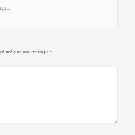
μύγα…
κά πεδία σημειώνονται με
*