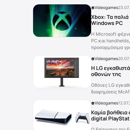
Videogames
23.07
Xbox: Τα παλιά
Windows PC
Η Microsoft φέρν
PC και handhelds,
προσαρμόσιμα γρ
Videogames
20.07
Η LG εγκαθιστά
οθονών της
Οθόνες LG εγκαθ
διαφημίσεις McAf
Videogames
12.07
Καμία βοήθεια 
digital PlaySta
Ο Επίτροπος της Ε