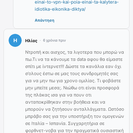
einai-to-vpn-kai-poia-einai-ta-kalytera-
idiotika-eikonika-diktya/
Απάντηση
Ηλίας
6 χρόνια πριν
Ντροπή και αισχος, τα λιγοτερα που μπορώ να
πω.Τι να τα κάνουμε τα data αφου θα είμαστε
σπίτι με ίντερνετ!!! Δώστε τα κανάλια εαν όχι
σ’ολους έστω σε μας τους συνδρομητές σας
για να μην πω για χρονο ομιλίας. Τι φοβάστε
μην μπείτε μεσα;. Νιώθω οτι είναι προσφορά
της πλάκας ισα για να πουν οτι
ανταποκρίθηκαν στην βοήθεια και να
μπορούν να ζητήσουν ανταλλάγματα. Ωστόσο
μπράβο σας για την υποστήριξη τον ομογενών
σε Ιταλία – Ισπανία. Συγχαρητήρια σε
φορθνετ-νοβα για την πραγματικά ουσιαστική