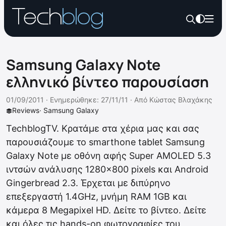
Samsung Galaxy Note
ελληνικό βίντεο παρουσίαση
01/09/2011 ·
Ενημερώθηκε: 27/11/11
·
Από
Κώστας Βλαχάκης
Reviews
·
Samsung Galaxy
TechblogTV. Κρατάμε στα χέρια μας και σας
παρουσιάζουμε το smarthone tablet Samsung
Galaxy Note με οθόνη αφής Super AMOLED 5.3
ιντσών ανάλυσης 1280×800 pixels και Android
Gingerbread 2.3. Έρχεται με διπύρηνο
επεξεργαστή 1.4GHz, μνήμη RAM 1GB και
κάμερα 8 Megapixel HD. Δείτε το βίντεο. Δείτε
και όλες τις hands-on φωτογραφίες του