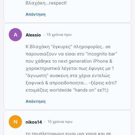
Βλαχάκη…respect!
Απάντηση
Alessio
15 χρόνια πριν
K.Βλαχάκη “έγκυρες” πληροφορίες.. σε
παρουσιαζουν να είσαι στο “incognito bar”
που χάθηκε το next generation iPhone &
χαρακτηριστικά λέγεται πως έφυγες με 1
“άγνωστη” συσκευη στα χέρια εντελώς
ξαφνικά & απροειδοποιητα… -ξέρεις κάτι?
ετοιμάζεις worldwide “hands on” εε?!;)
Απάντηση
nikos14
15 χρόνια πριν
το ταμπλετοφωνο ειναι μια χαρα και σε