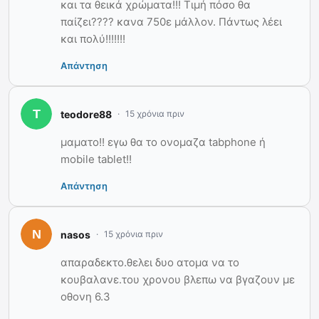
και τα θεικά χρώματα!!! Τιμή πόσο θα
παίζει???? κανα 750ε μάλλον. Πάντως λέει
και πολύ!!!!!!!
Απάντηση
teodore88
15 χρόνια πριν
μαματο!! εγω θα το ονομαζα tabphone ή
mobile tablet!!
Απάντηση
nasos
15 χρόνια πριν
απαραδεκτο.θελει δυο ατομα να το
κουβαλανε.του χρονου βλεπω να βγαζουν με
οθονη 6.3