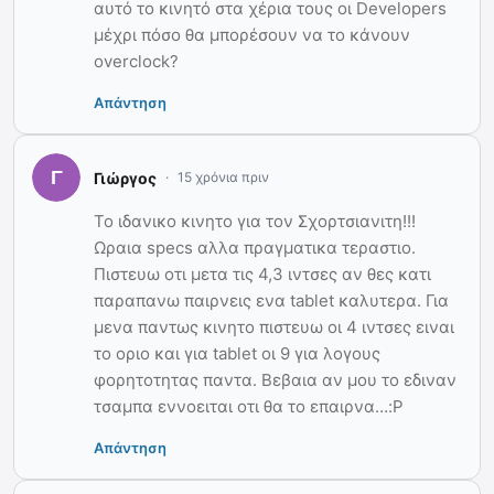
αυτό το κινητό στα χέρια τους οι Developers
μέχρι πόσο θα μπορέσουν να το κάνουν
overclock?
Απάντηση
Γιώργος
15 χρόνια πριν
To ιδανικο κινητο για τον Σχορτσιανιτη!!!
Ωραια specs αλλα πραγματικα τεραστιο.
Πιστευω οτι μετα τις 4,3 ιντσες αν θες κατι
παραπανω παιρνεις ενα tablet καλυτερα. Για
μενα παντως κινητο πιστευω οι 4 ιντσες ειναι
το οριο και για tablet οι 9 για λογους
φορητοτητας παντα. Βεβαια αν μου το εδιναν
τσαμπα εννοειται οτι θα το επαιρνα…:P
Απάντηση