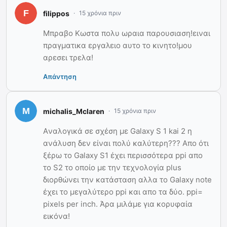
filippos
15 χρόνια πριν
Μπραβο Κωστα πολυ ωραια παρουσιαση!ειναι
πραγματικα εργαλειο αυτο το κινητο!μου
αρεσει τρελα!
Απάντηση
michalis_Mclaren
15 χρόνια πριν
Aναλογικά σε σχέση με Galaxy S 1 kai 2 η
ανάλυση δεν είναι πολύ καλύτερη??? Απο ότι
ξέρω το Galaxy S1 έχει περισσότερα ppi απο
το S2 το οποίο με την τεχνολογία plus
διορθώνει την κατάσταση αλλα το Galaxy note
έχει το μεγαλύτερο ppi και απο τα δύο. ppi=
pixels per inch. Άρα μιλάμε για κορυφαία
εικόνα!