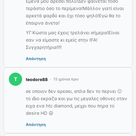
Εμένα μου αρέσει πολύ!Δεν φαίνεται τόσο
τεράστιο όσο το περίμενα!Μάλλον γιατί είναι
αρκετά φαρδύ και όχι τόσο ψηλό!Εγώ θα το
έπαιρνα άνετα!
ΥΓ:Κώστα μας έχεις τρελάνει σήμερα!Είναι
σαν να είμαστε κι εμείς στην IFA!
Συγχαρητήρια!!!!
Απάντηση
teodore88
15 χρόνια πριν
σε οποιον δεν αρεσει, απλα δεν το περνει 🙂
το ιδιο εκραζα και γω τις μεγαλες οθονες οταν
ειχα ενα htc diamond, μεχρι που πηρα το
desire HD 😛
Απάντηση