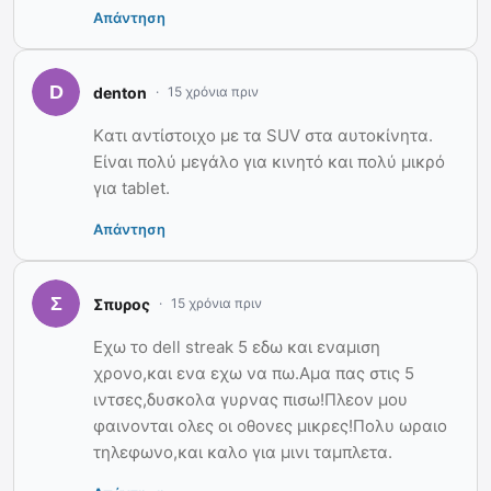
Απάντηση
denton
15 χρόνια πριν
Kατι αντίστοιχο με τα SUV στα αυτοκίνητα.
Είναι πολύ μεγάλο για κινητό και πολύ μικρό
για tablet.
Απάντηση
Σπυρος
15 χρόνια πριν
Εχω το dell streak 5 εδω και εναμιση
χρονο,και ενα εχω να πω.Αμα πας στις 5
ιντσες,δυσκολα γυρνας πισω!Πλεον μου
φαινονται ολες οι οθονες μικρες!Πολυ ωραιο
τηλεφωνο,και καλο για μινι ταμπλετα.