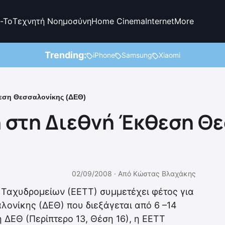
-To
Τεχνητή Νοημοσύνη
Home Cinema
Internet
More
Trending:
iPhone
Samsung
Xiaomi
θεση Θεσσαλονίκης (ΔΕΘ)
ή στη Διεθνή Έκθεση Θ
02/09/2008 ·
Από
Κώστας Βλαχάκης
 Ταχυδρομείων (ΕΕΤΤ) συμμετέχει φέτος για
ονίκης (ΔΕΘ) που διεξάγεται από 6 –14
 ΔΕΘ (Περίπτερο 13, Θέση 16), η ΕΕΤΤ