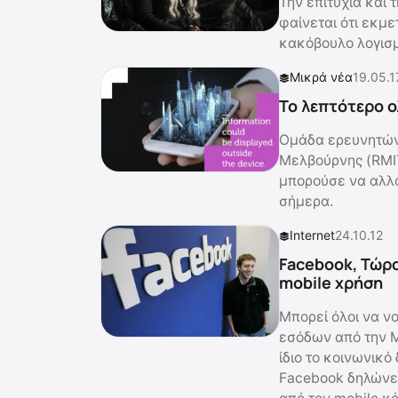
Την επιτυχία και
φαίνεται ότι εκμε
κακόβουλο λογισμ
Μικρά νέα
19.05.1
Το λεπτότερο ο
Ομάδα ερευνητών 
Μελβούρνης (RMI
μπορούσε να αλλά
σήμερα.
Internet
24.10.12
Facebook, Τώρα
mobile χρήση
Μπορεί όλοι να ν
εσόδων από την M
ίδιο το κοινωνικό
Facebook δηλώνει