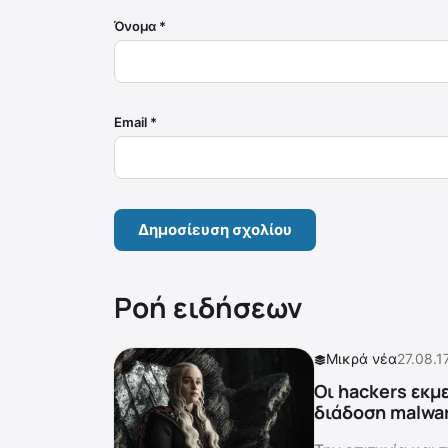
Όνομα
*
Email
*
Ροή ειδήσεων
Μικρά νέα
27.08.1
Οι hackers εκμ
διάδοση malwa