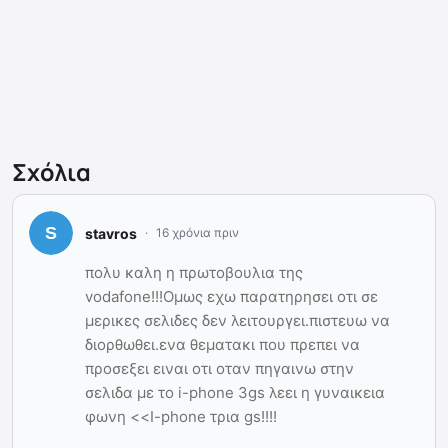
Σχόλια
stavros
16 χρόνια πριν
πολυ καλη η πρωτοβουλια της
vodafone!!!Oμως εχω παρατηρησει οτι σε
μερικες σελιδες δεν λειτουργει.πιστευω να
διορθωθει.ενα θεματακι που πρεπει να
προσεξει ειναι οτι οταν πηγαινω στην
σελιδα με τo i-phone 3gs λεει η γυναικεια
φωνη <<I-phone τρια gs!!!!