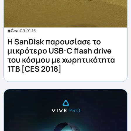
Gear
09.01.18
Η SanDisk παρουσίασε το
μικρότερο USB-C flash drive
του κόσμου με χωρητικότητα
1TB [CES 2018]