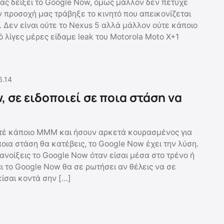
ας δείξει το Google Now, όμως μάλλον δεν πέτυχε
ν προσοχή μας τράβηξε το κινητό που απεικονίζεται
 Δεν είναι ούτε το Nexus 5 αλλά μάλλον ούτε κάποιο
ό λίγες μέρες είδαμε leak του Motorola Moto X+1
6.14
 σε ειδοποιεί σε ποια στάση να
οτέ κάποιο ΜΜΜ και ήσουν αρκετά κουρασμένος για
οια στάση θα κατέβεις, το Google Now έχει την λύση.
ανοίξεις το Google Now όταν είσαι μέσα στο τρένο ή
ι το Google Now θα σε ρωτήσει αν θέλεις να σε
είσαι κοντά σην […]