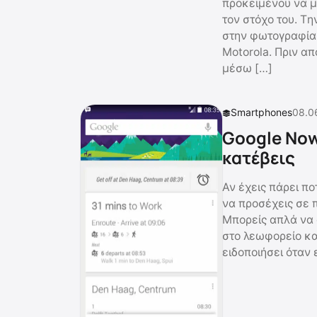
προκειμένου να μ
τον στόχο του. Tη
στην φωτογραφία.
Motorola. Πριν απ
μέσω […]
Smartphones
08.0
Google Now,
κατέβεις
Αν έχεις πάρει π
να προσέχεις σε π
Μπορείς απλά να 
στο λεωφορείο κα
ειδοποιήσει όταν 