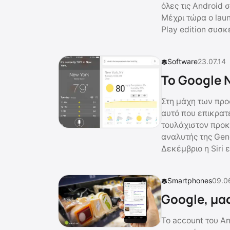
όλες τις Android 
Μέχρι τώρα ο laun
Play edition συσκ
Software
23.07.14
Το Google N
Στη μάχη των πρ
αυτό που επικρατε
τουλάχιστον προκ
αναλυτής της Gene
Δεκέμβριο η Siri 
Smartphones
09.0
Google, μα
Το account του A