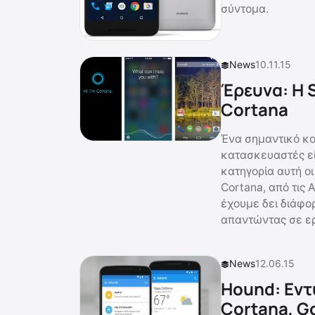
σύντομα.
News
10.11.15
Έρευνα: Η 
Cortana
Ένα σημαντικό κο
κατασκευαστές εί
κατηγορία αυτή οι
Cortana, από τις 
έχουμε δει διάφορ
απαντώντας σε ε
News
12.06.15
Hound: Εντ
Cortana, G