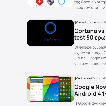
της Google και τη
πέρασαν από την 
Smartphones
24.0
Cortana vs 
test 50 ερ
Οι ψηφιακοί βοηθο
έχουν να καυχιούν
Siri και Google 
δείξουν τι μπορού
Software
03.08.14
Google Now
Android 4.
H Google ανακοίν