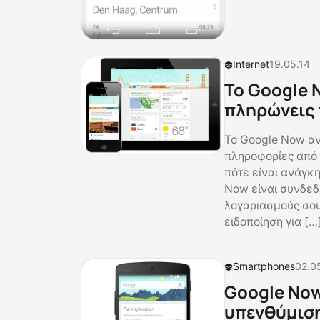
Internet
19.05.14
Το Google 
πληρώνεις
Το Google Now αν
πληροφορίες από ό
πότε είναι ανάγκ
Now είναι συνδεδ
λογαριασμούς σου
ειδοποίηση για […
Smartphones
02.0
Google Now
υπενθύμιση