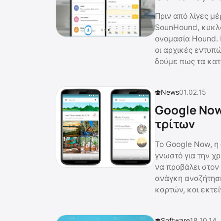
Πριν από λίγες μ
SounHound, κυκλο
ονομασία Hound. 
οι αρχικές εντυπ
δούμε πως τα κατ
News
01.02.15
Google Now
τρίτων
Το Google Now, η 
γνωστό για την χ
να προβάλει στον
ανάγκη αναζήτησή
καρτών, και εκτε
Software
18.10.14