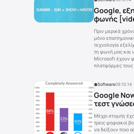
Google, εξ
φωνής [vid
Πριν μερικά χρόνι
μόνο επιστημονικ
τεχνολογία εξελί
τη φωνή μας και ν
Microsoft έχουν φ
πλατφόρμες τους 
Software
09.10.14
Google Now
τεστ γνώσ
Μέχρι στιγμής έχο
τρεις ψηφιακοί βο
να δείξουν ποιο α