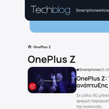
Smartphones
How
OnePlus Z
OnePlus Z
Smartphones
25.0
OnePlus Z: 
ανάπτυξης 
Σε μόλις έξι μήνε
γραμμή παραγωγής
της συσκευής.