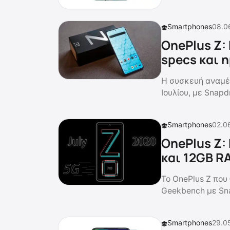
Smartphones
08.0
OnePlus Z:
specs και 
Η συσκευή αναμέν
Ιουλίου, με Snap
Smartphones
02.0
OnePlus Z:
και 12GB R
Το OnePlus Z που
Geekbench με Sn
Smartphones
29.0