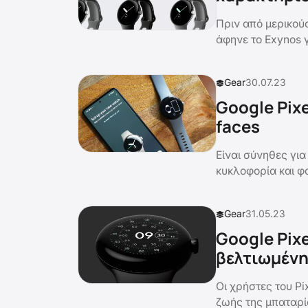
Πριν από μερικούς
άφηνε το Exynos 
Gear
30.07.23
Google Pix
faces
Είναι σύνηθες για
κυκλοφορία και φα
Gear
31.05.23
Google Pix
βελτιωμένη
Οι χρήστες του Pi
ζωής της μπαταρί