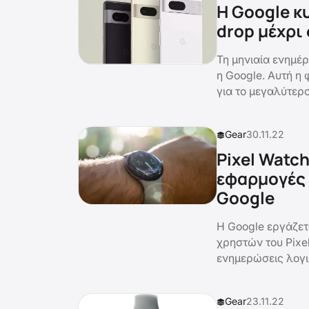
Η Google κ
drop μέχρι
Τη μηνιαία ενημέ
η Google. Αυτή η 
για το μεγαλύτερο
Gear
30.11.22
Pixel Watc
εφαρμογές 
Google
Η Google εργάζετα
χρηστών του Pixe
ενημερώσεις λογι
Gear
23.11.22