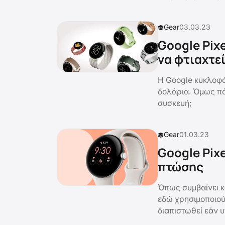
Gear
03.03.23
Google Pixe
να φτιαχτε
Η Google κυκλοφό
δολάρια. Όμως πόσ
συσκευή;
Gear
01.03.23
Google Pix
πτώσης
Όπως συμβαίνει κα
εδώ χρησιμοποιούν
διαπιστωθεί εάν υ