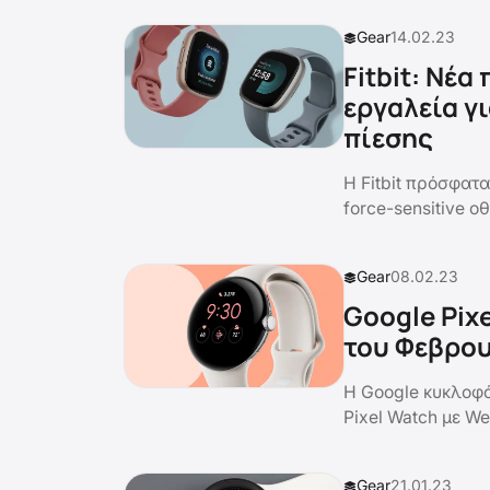
Gear
14.02.23
Fitbit: Nέα
εργαλεία γ
πίεσης
H Fitbit πρόσφατα
force-sensitive ο
Gear
08.02.23
Google Pix
του Φεβρο
Η Google κυκλοφό
Pixel Watch με We
Gear
21.01.23