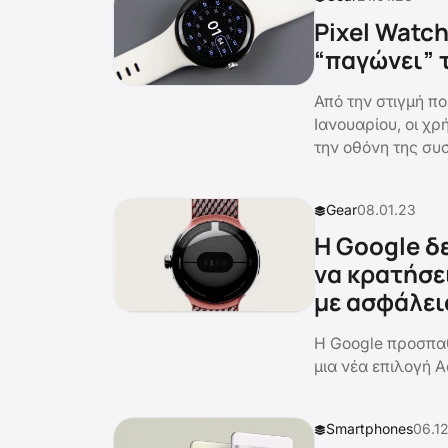
Pixel Watc
“παγώνει” 
Από την στιγμή π
Ιανουαρίου, οι χ
την οθόνη της συ
Gear
08.01.23
Η Google δε
να κρατήσε
με ασφάλει
Η Google προσπαθ
μια νέα επιλογή A
Smartphones
06.1