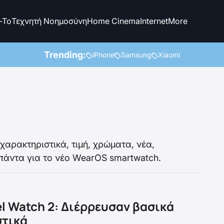
-To
Τεχνητή Νοημοσύνη
Home Cinema
Internet
More
Trending:
iPhone
Samsung
Xiaomi
 χαρακτηριστικά, τιμή, χρώματα, νέα,
πάντα για το νέο WearOS smartwatch.
el Watch 2: Διέρρευσαν βασικά
στικά