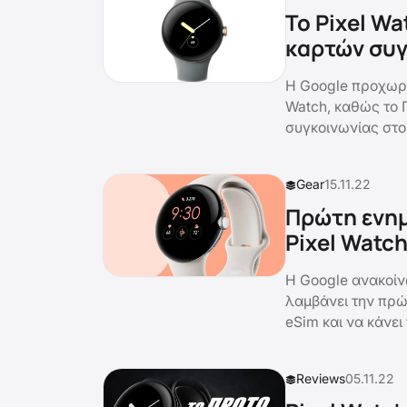
To Pixel W
καρτών συγ
H Google προχωρά
Watch, καθώς το 
συγκοινωνίας στο
Gear
15.11.22
Πρώτη ενημ
Pixel Watch
Η Google ανακοίν
λαμβάνει την πρώ
eSim και να κάνει
Reviews
05.11.22