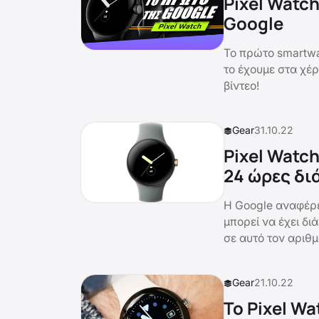
Pixel Watc
Google
Το πρώτο smartwat
το έχουμε στα χέρι
βίντεο!
Gear
31.10.22
Pixel Watch
24 ώρες δι
Η Google αναφέρε
μπορεί να έχει δ
σε αυτό τον αριθμ
Gear
21.10.22
To Pixel W