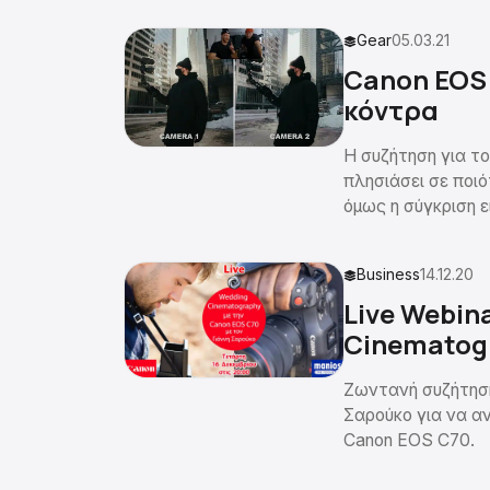
Gear
05.03.21
Canon EOS 
κόντρα
Η συζήτηση για το
πλησιάσει σε ποι
όμως η σύγκριση ε
Business
14.12.20
Live Webin
Cinematog
Ζωντανή συζήτηση
Σαρούκο για να α
Canon EOS C70.