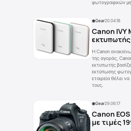
φωτογραφικών μη
Gear
20.04.18
Canon IVY 
εκτυπωτής 
H Canon ανακοίνω
της αγοράς, Canon
εκτυπωτής βασίζε
εκτύπωσης φωτογρ
εταιρεία θέλει να
τους.
Gear
29.06.17
Canon EOS 
με τιμές 1