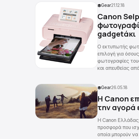
Gear
21.12.18
Canon Selp
φωτογραφίε
gadgetάκι
Ο εκτυπωτής φωτο
επιλογή για όσου
φωτογραφίες τους
και απευθείας από 
Gear
26.05.18
Η Canon επ
την αγορά 
Η Canon Ελλάδας, 
προσφορά που ισχύ
οποία μπορούν να