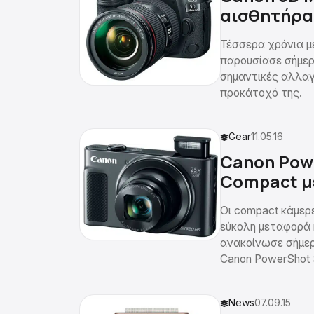
αισθητήρα 
Τέσσερα χρόνια με
παρουσίασε σήμερα
σημαντικές αλλαγέ
προκάτοχό της.
Gear
11.05.16
Canon Powe
Compact με
Οι compact κάμερε
εύκολη μεταφορά κ
ανακοίνωσε σήμερ
Canon PowerShot
News
07.09.15