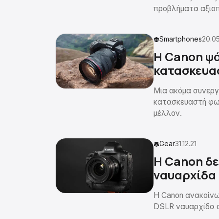
προβλήματα αξιοπ
Smartphones
20.05
Η Canon ψά
κατασκευα
Μια ακόμα συνεργ
κατασκευαστή φω
μέλλον.
Gear
31.12.21
H Canon δε
ναυαρχίδα
Η Canon ανακοίνω
DSLR ναυαρχίδα σ