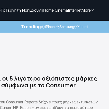
-To
Τεχνητή Νοημοσύνη
Home Cinema
Internet
More
Trending:
iPhone
Samsung
Xiaomi
ι οι 5 λιγότερο αξιόπιστες μάρκες
 σύμφωνα με το Consumer
του Consumer Reports δείχνει ποιες μάρκες εκτυπωτών
 Canon, HP, Epson – αντιμετωπίζουν τα περισσότερα