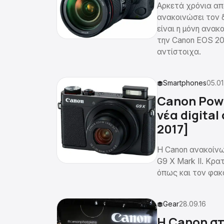
Αρκετά χρόνια απ
ανακοινώσει τον δ
είναι η μόνη ανα
την Canon EOS 200
αντίστοιχα.
Smartphones
05.01
Canon Powe
νέα digita
2017]
Η Canon ανακοίνωσ
G9 X Mark II. Κρα
όπως και τον φακ
Gear
28.09.16
H Canon στ