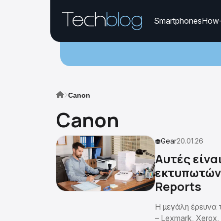
Smartphones
How
Canon
Canon
Gear
20.01.26
Αυτές είνα
εκτυπωτών
Reports
Η μεγάλη έρευνα 
– Lexmark, Xerox,