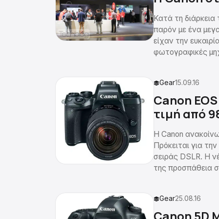
Κατά τη διάρκεια 
παρόν με ένα μεγ
είχαν την ευκαιρί
φωτογραφικές μηχ
Gear
15.09.16
Canon EOS 
τιμή από 9
Η Canon ανακοίνω
Πρόκειται για την
σειράς DSLR. Η νέα
της προσπάθεια σ
Gear
25.08.16
Canon 5D M