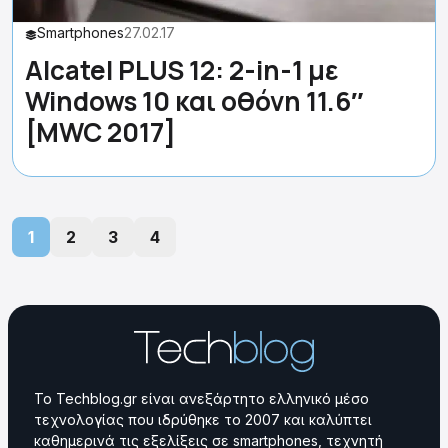
Smartphones
27.02.17
Alcatel PLUS 12: 2-in-1 με
Windows 10 και οθόνη 11.6″
[MWC 2017]
1
2
3
4
Το Techblog.gr είναι ανεξάρτητο ελληνικό μέσο
τεχνολογίας που ιδρύθηκε το 2007 και καλύπτει
καθημερινά τις εξελίξεις σε smartphones, τεχνητή