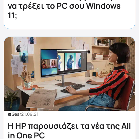
να τρέξει το PC σου Windows
11;
Gear
21.09.21
Η HP παρουσιάζει τα νέα της All
in One PC