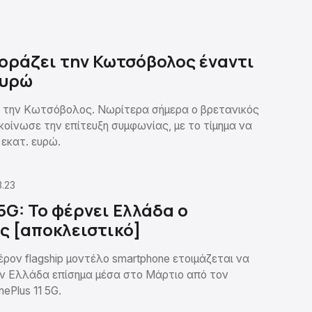
οράζει την Κωτσόβολος έναντι
ευρώ
 την Κωτσόβολος. Νωρίτερα σήμερα ο βρετανικός
κοίνωσε την επίτευξη συμφωνίας, με το τίμημα να
 εκατ. ευρώ.
3.23
 5G: Το φέρνει Ελλάδα ο
ς [αποκλειστικό]
ρον flagship μοντέλο smartphone ετοιμάζεται να
ν Ελλάδα επίσημα μέσα στο Μάρτιο από τον
ePlus 11 5G.