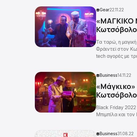
Gear
22.11.22
«ΜΑΓΚΙΚΟ 
Κωτσόβολο
Τα ταρώ, η μαγικ
Φράιντεϊ στον Κω
tech αγορές με τρ
Business
14.11.22
«Μάγκικο» 
Κωτσόβολο 
Black Friday 202
Μπιμπίλα και τον
Business
31.08.22