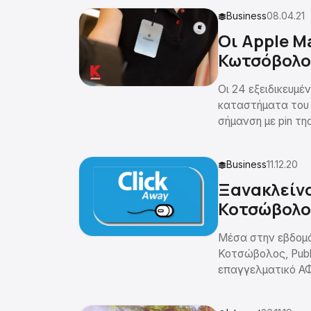
Business
08.04.21
Οι Apple M
Κωτσόβολο
Οι 24 εξειδικευμέν
καταστήματα του 
σήμανση με pin της
Business
11.12.20
Ξανακλείνο
Κοτσώβολος
Μέσα στην εβδομά
Κοτσώβολος, Publ
επαγγελματικό Α