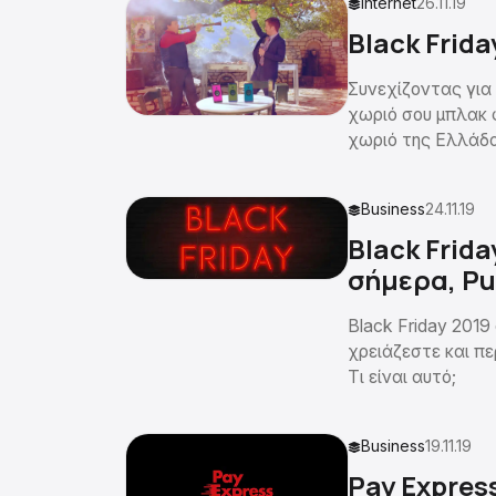
Internet
26.11.19
Black Frid
Συνεχίζοντας για 
χωριό σου μπλακ 
χωριό της Ελλάδ
Business
24.11.19
Black Frid
σήμερα, Pu
Black Friday 2019
χρειάζεστε και πε
Τι είναι αυτό;
Business
19.11.19
Pay Expres