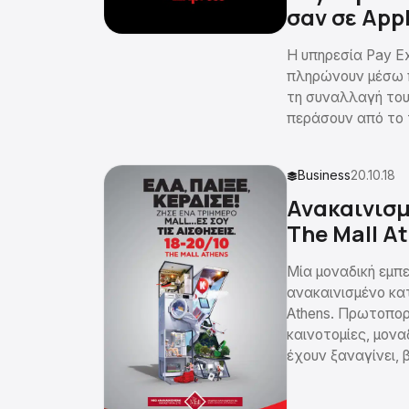
σαν σε App
Η υπηρεσία Pay E
πληρώνουν μέσω 
τη συναλλαγή του
περάσουν από το 
Business
20.10.18
Ανακαινισ
The Mall A
Μία μοναδική εμπε
ανακαινισμένο κα
Athens. Πρωτοπορ
καινοτομίες, μονα
έχουν ξαναγίνει, 