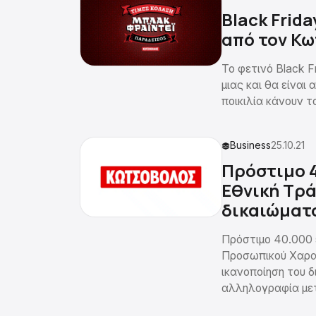
Black Frid
από τον Κ
Το φετινό Black 
μιας και θα είναι 
ποικιλία κάνουν τ
Business
25.10.21
Πρόστιμο 4
Εθνική Τρ
δικαιώματ
Πρόστιμο 40.000
Προσωπικού Χαρακ
ικανοποίηση του 
αλληλογραφία μετ