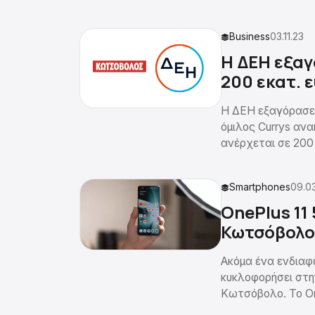
Business
03.11.23
Η ΔΕΗ εξαγ
200 εκατ. 
Η ΔΕΗ εξαγόρασε
όμιλος Currys ανα
ανέρχεται σε 200
Smartphones
09.0
OnePlus 11
Κωτσόβολο
Ακόμα ένα ενδιαφέ
κυκλοφορήσει στη
Κωτσόβολο. Το On