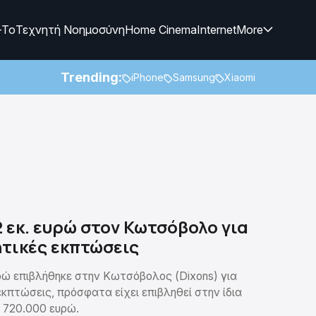
-To
Τεχνητή Νοημοσύνη
Home Cinema
Internet
More
Trending:
iPhone
Samsung
Xiaomi
 εκ. ευρώ στον Κωτσόβολο για
τικές εκπτώσεις
υρώ επιβλήθηκε στην Κωτσόβολος (Dixons) για
κπτώσεις, πρόσφατα είχει επιβληθεί στην ίδια
ο 720.000 ευρώ.