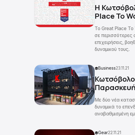
H Κωτσόβολ
Place To W
Το Great Place To
σε περισσότερες 
επιχειρήσεις, βο
δυναμικού τους.
Business
23.11.21
Κωτσόβολος
Παρασκευή 
Με δύο νέα κατασ
δυναμικά το επεν
αναβαθμισμένη εμ
Gear
22.11.21