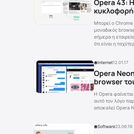
Opera 43: 
κυκλοφορή
Μπορεί ο Chrome ν
μοναδικός browse
σήμερα η εταιρεί
ότι είναι η ταχύτ
Internet
12.01.17
Opera Neon
browser το
Η Opera φαίνεται 
αυτό τον λόγο πα
αποκαλεί Opera N
Software
23.06.16