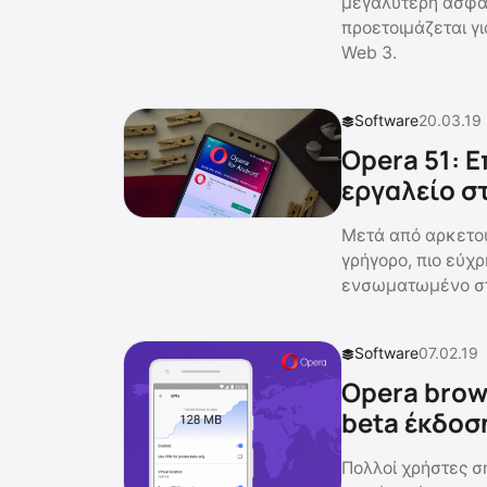
μεγαλύτερη ασφάλ
προετοιμάζεται γι
Web 3.
Software
20.03.19
Opera 51: 
εργαλείο σ
Μετά από αρκετούς
γρήγορο, πιο εύχρ
ενσωματωμένο στο
Software
07.02.19
Opera brow
beta έκδοσ
Πολλοί χρήστες σ