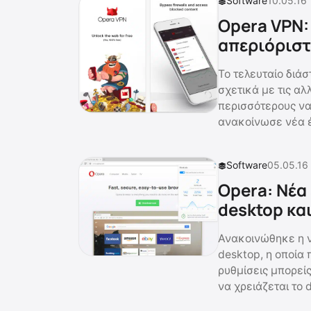
Software
10.05.16
Opera VPN:
απεριόριστ
Το τελευταίο διά
σχετικά με τις αλ
περισσότερους να
ανακοίνωσε νέα έ
Software
05.05.16
Opera: Νέα 
desktop κα
Ανακοινώθηκε η ν
desktop, η οποία 
ρυθμίσεις μπορείς
να χρειάζεται το 