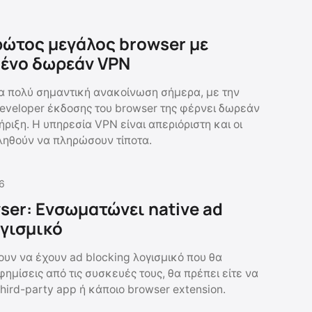
ρώτος μεγάλος browser με
ένο δωρεάν VPN
α πολύ σημαντική ανακοίνωση σήμερα, με την
eveloper έκδοσης του browser της φέρνει δωρεάν
ριξη. Η υπηρεσία VPN είναι απεριόριστη και οι
ληθούν να πληρώσουν τίποτα.
6
ser: Ενσωματώνει native ad
ογισμικό
ουν να έχουν ad blocking λογισμικό που θα
φημίσεις από τις συσκευές τους, θα πρέπει είτε να
hird-party app ή κάποιο browser extension.