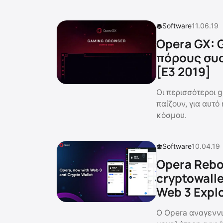
Software
11.06.19
Opera GX: 
πόρους συσ
[E3 2019]
Οι περισσότεροι g
παίζουν, για αυτ
κόσμου.
Software
10.04.19
Opera Rebo
cryptowall
Web 3 Expl
Ο Opera αναγεννι