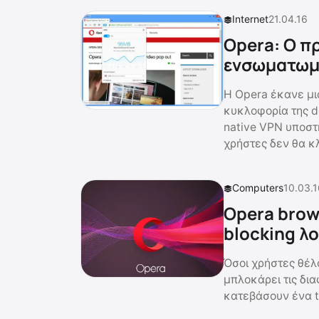
Internet
21.04.16
Opera: Ο π
ενσωματωμ
H Opera έκανε μι
κυκλοφορία της d
native VPN υποστή
χρήστες δεν θα κ
Computers
10.03.1
Opera brow
blocking λ
Όσοι χρήστες θέλ
μπλοκάρει τις δια
κατεβάσουν ένα t