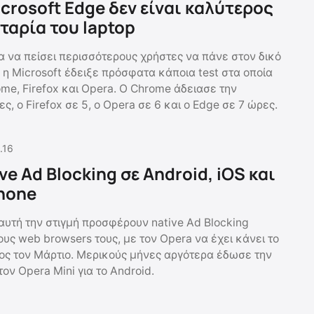
icrosoft Edge δεν είναι καλύτερος
ταρία του laptop
α να πείσει περισσότερους χρήστες να πάνε στον δικό
 η Microsoft έδειξε πρόσφατα κάποια test στα οποία
me, Firefox και Opera. Ο Chrome άδειασε την
ς, ο Firefox σε 5, ο Opera σε 6 και ο Edge σε 7 ώρες.
.16
ve Ad Blocking σε Android, iOS και
hone
 αυτή την στιγμή προσφέρουν native Ad Blocking
ους web browsers τους, με τον Opera να έχει κάνει το
τος τον Μάρτιο. Μερικούς μήνες αργότερα έδωσε την
τον Opera Mini για το Android.