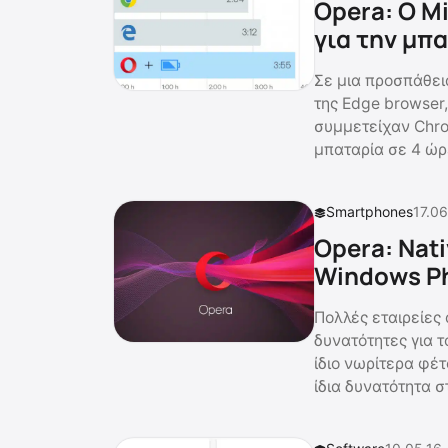
Opera: Ο M
για την μπα
Σε μια προσπάθει
της Edge browser,
συμμετείχαν Chro
μπαταρία σε 4 ώρε
Smartphones
17.06
Opera: Nati
Windows P
Πολλές εταιρείες
δυνατότητες για τ
ίδιο νωρίτερα φέ
ίδια δυνατότητα σ