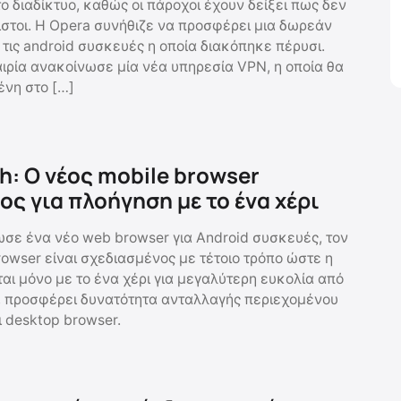
ο διαδίκτυο, καθώς οι πάροχοι έχουν δείξει πως δεν
πιστοι. Η Opera συνήθιζε να προσφέρει μια δωρεάν
 τις android συσκευές η οποία διακόπηκε πέρυσι.
αιρία ανακοίνωσε μία νέα υπηρεσία VPN, η οποία θα
νη στο […]
h: Ο νέος mobile browser
ος για πλοήγηση με το ένα χέρι
σε ένα νέο web browser για Android συσκευές, τον
rowser είναι σχεδιασμένος με τέτοιο τρόπο ώστε η
αι μόνο με το ένα χέρι για μεγαλύτερη ευκολία από
ς, προσφέρει δυνατότητα ανταλλαγής περιεχομένου
ι desktop browser.