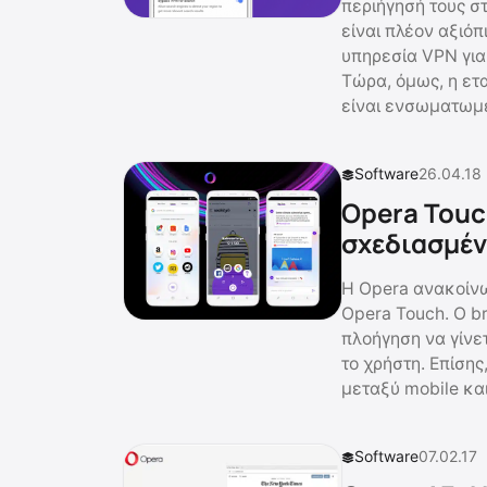
περιήγησή τους στ
είναι πλέον αξιό
υπηρεσία VPN για
Τώρα, όμως, η ετ
είναι ενσωματωμέ
Software
26.04.18
Opera Touc
σχεδιασμέν
Η Opera ανακοίνω
Opera Touch. Ο b
πλοήγηση να γίνετ
το χρήστη. Επίση
μεταξύ mobile κα
Software
07.02.17