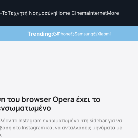
-To
Τεχνητή Νοημοσύνη
Home Cinema
Internet
More
Trending:
iPhone
Samsung
Xiaomi
η του browser Opera έχει το
 ενσωματωμένο
πλέον το Instagram ενσωματωμένο στη sidebar για να
βαση στο Instagram και να ανταλλάσεις μηνύματα με
.