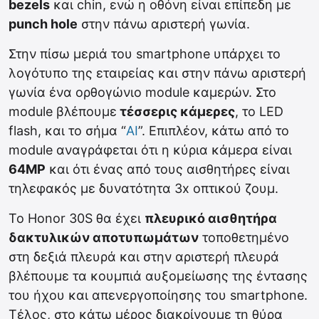
bezels
και chin, ενώ η οθόνη είναι επίπεδη με
punch hole
στην πάνω αριστερή γωνία.
Στην πίσω μεριά του smartphone υπάρχει το
λογότυπο της εταιρείας και στην πάνω αριστερή
γωνία ένα ορθογώνιο module καμερών. Στο
module βλέπουμε
τέσσερις κάμερες
, το LED
flash, και το σήμα “
AI
”. Επιπλέον, κάτω από το
module αναγράφεται ότι η κύρια κάμερα είναι
64MP
και ότι ένας από τους αισθητήρες είναι
τηλεφακός με δυνατότητα 3x οπτικού ζουμ.
Το Honor 30S θα έχει
πλευρικό αισθητήρα
δακτυλικών αποτυπωμάτων
τοποθετημένο
στη δεξιά πλευρά και στην αριστερή πλευρά
βλέπουμε τα κουμπιά αυξομείωσης της έντασης
του ήχου και απενεργοποίησης του smartphone.
Τέλος, στο κάτω μέρος διακρίνουμε τη θύρα