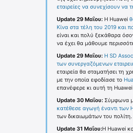
εταιρείες να συνεχίσουν να 
Update 29 Μαΐου:
Η Huawei
θ
Κίνα στα τέλη του 2019 και 
είναι και πολύ ξεκάθαρα όσο
να έχει θα μάθουμε περισσότ
Update 29 Μαΐου:
Η SD Assoc
των συνεργαζόμενων εταιρε
εταιρεία θα σταματήσει τη χ
με την οποία εφοδίασε το
Hua
επανέφερε κι αυτή τη Huawei 
Update 30 Μαΐου:
Σύμφωνα μ
κατέθεσε αγωγή έναντι των 
των δικαιωμάτων του πολίτη.
Update 31 Μαΐου:
Η Huawei κ