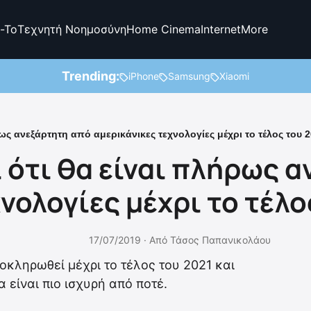
-To
Τεχνητή Νοημοσύνη
Home Cinema
Internet
More
Trending:
iPhone
Samsung
Xiaomi
ρως ανεξάρτητη από αμερικάνικες τεχνολογίες μέχρι το τέλος του 
 ότι θα είναι πλήρως 
νολογίες μέχρι το τέλο
17/07/2019 ·
Από
Τάσος Παπανικολάου
λοκληρωθεί μέχρι το τέλος του 2021 και
 είναι πιο ισχυρή από ποτέ.