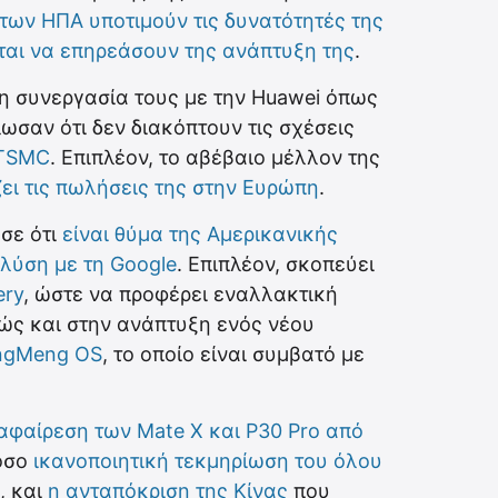
 των ΗΠΑ υποτιμούν τις δυνατότητές της
ται να επηρεάσουν της ανάπτυξη της
.
τη συνεργασία τους με την Huawei όπως
ωσαν ότι δεν διακόπτουν τις σχέσεις
TSMC
. Επιπλέον, το αβέβαιο μέλλον της
ει τις πωλήσεις της στην Ευρώπη
.
σε ότι
είναι θύμα της Αμερικανικής
 λύση με τη Google
. Επιπλέον, σκοπεύει
ery
, ώστε να προφέρει εναλλακτική
ώς και στην ανάπτυξη ενός νέου
ngMeng OS
, το οποίο είναι συμβατό με
αφαίρεση των Mate X και P30 Pro από
τόσο
ικανοποιητική τεκμηρίωση του όλου
, και
η ανταπόκριση της Κίνας
που